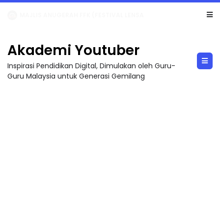
LIVE
🔴 [LIVE] MATEMATIK SR, WANG TAHUN 6 OLEH CIKGU ANITA #ALLINONE #141 #...
Akademi Youtuber
Inspirasi Pendidikan Digital, Dimulakan oleh Guru-
Guru Malaysia untuk Generasi Gemilang