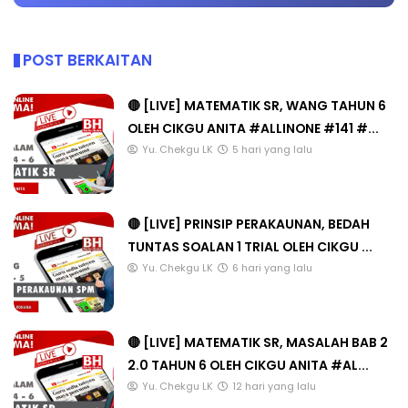
POST BERKAITAN
🔴 [LIVE] MATEMATIK SR, WANG TAHUN 6
OLEH CIKGU ANITA #ALLINONE #141 #...
Yu. Chekgu LK
5 hari yang lalu
🔴 [LIVE] PRINSIP PERAKAUNAN, BEDAH
TUNTAS SOALAN 1 TRIAL OLEH CIKGU ...
Yu. Chekgu LK
6 hari yang lalu
🔴 [LIVE] MATEMATIK SR, MASALAH BAB 2
2.0 TAHUN 6 OLEH CIKGU ANITA #AL...
Yu. Chekgu LK
12 hari yang lalu