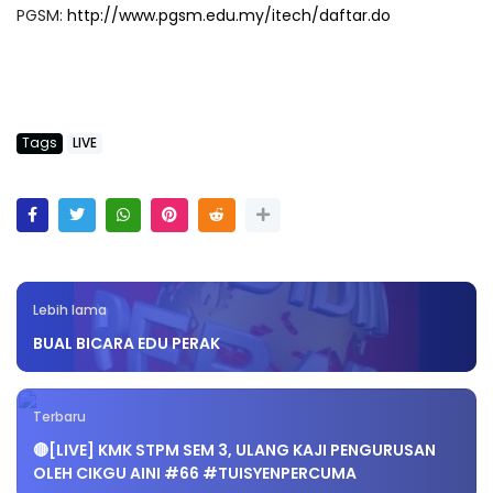
PGSM:
http://www.pgsm.edu.my/itech/daftar.do
Tags
LIVE
Lebih lama
BUAL BICARA EDU PERAK
Terbaru
🔴[LIVE] KMK STPM SEM 3, ULANG KAJI PENGURUSAN
OLEH CIKGU AINI #66 #TUISYENPERCUMA