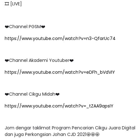
🎞 [LIVE]
❤️Channel PGSM❤️
https://www.youtube.com/watch?v=n3-QfarUc74
❤️Channel Akademi Youtuber❤️
https://www.youtube.com/watch?v=eDFh_bVdVIY
❤️Channel Cikgu Midah❤️
https://www.youtube.com/watch?v=_tZAA9apsIY
Jom dengar taklimat Program Pencarian Cikgu Juara Digital
dan juga Perkongsian Johan CJD 2021🤩🤩🤩