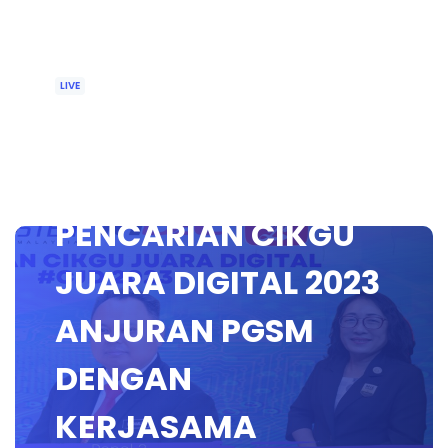
LIVE
🔴[LIVE] TAKLIMAT
PROGRAM
PENCARIAN CIKGU
JUARA DIGITAL 2023
ANJURAN PGSM
DENGAN
KERJASAMA