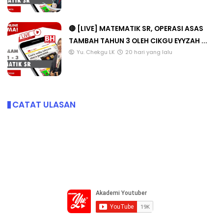
🔴 [LIVE] MATEMATIK SR, OPERASI ASAS
TAMBAH TAHUN 3 OLEH CIKGU EYYZAH ...
Yu. Chekgu LK
20 hari yang lalu
CATAT ULASAN