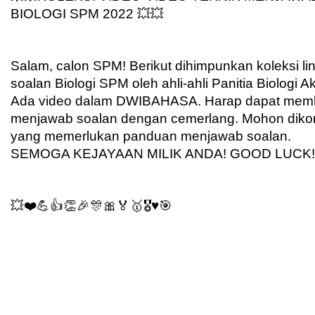
BIOLOGI SPM 2022 💥💥
Salam, calon SPM! Berikut dihimpunkan koleksi li
soalan Biologi SPM oleh ahli-ahli Panitia Biologi 
Ada video dalam DWIBAHASA. Harap dapat memb
menjawab soalan dengan cemerlang. Mohon diko
yang memerlukan panduan menjawab soalan. 
SEMOGA KEJAYAAN MILIK ANDA! GOOD LUCK!
💥❤️💪👍👏🎉🎊🎀🏅🥇🎖️♥️🎯