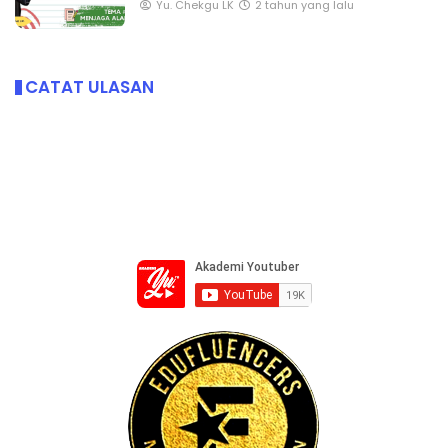
Yu. Chekgu LK
2 tahun yang lalu
CATAT ULASAN