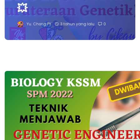
💥
Yu. Chong PY
3 tahun yang lalu
0