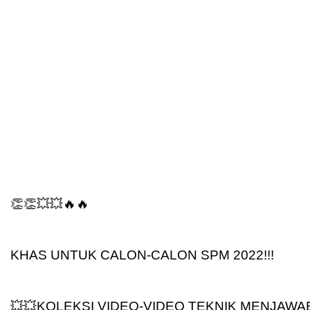
👏👏💥💥🔥🔥
KHAS UNTUK CALON-CALON SPM 2022!!!
💥💥KOLEKSI VIDEO-VIDEO TEKNIK MENJAWA