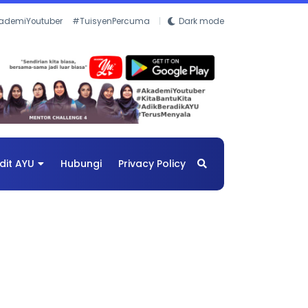
ademiYoutuber
#TuisyenPercuma
Dark mode
dit AYU
Hubungi
Privacy Policy