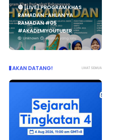
🔴 [LIVE] PROGRAM KHAS
RAMADAN : AHLAN YA
RAMADAN #05
#AKADEMIYOUTUBER
Unknown
4 tahun yang lalu
AKAN DATANG!
LIHAT SEMUA