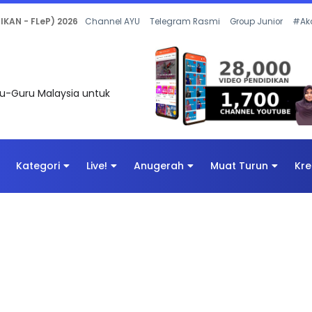
 OLEH CIKGU ANITA #ALLINONE #141 #...
Channel AYU
Telegram Rasmi
Group Junior
#Ak
uru-Guru Malaysia untuk
Kategori
Live!
Anugerah
Muat Turun
Kre