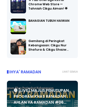
🌟 PBD OnePage Kini di
Chrome Web Store —
Tahniah Cikgu Aiman! 🌟
BAHAGIAN TUBUH HAIWAN
Gemilang di Peringkat
Kebangsaan: Cikgu Nur
Shafura & Cikgu Shazw…
IHYA' RAMADAN
LIHAT SEMUA
🔴 [LIVE] MAJLIS PENUTUPAN
PROGRAM KHAS RAMADAN :
AHLAN YA RAMADAN #06...