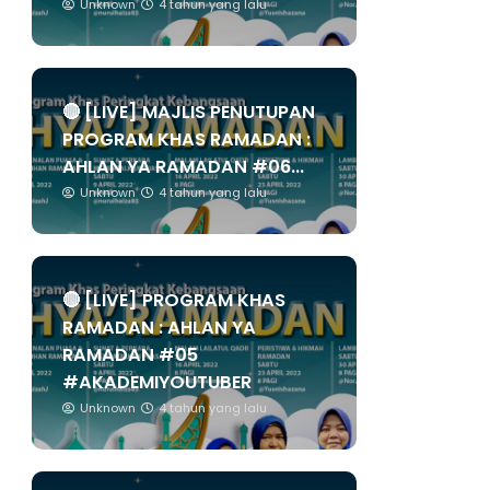
Unknown
4 tahun yang lalu
🔴 [LIVE] MAJLIS PENUTUPAN
PROGRAM KHAS RAMADAN :
AHLAN YA RAMADAN #06...
Unknown
4 tahun yang lalu
🔴 [LIVE] PROGRAM KHAS
RAMADAN : AHLAN YA
RAMADAN #05
#AKADEMIYOUTUBER
Unknown
4 tahun yang lalu