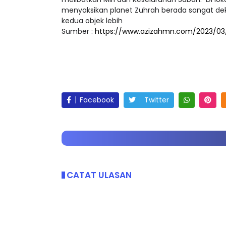
melibatkan Miri dan Keseluruhan Sabah. Di lok
menyaksikan planet Zuhrah berada sangat deka
kedua objek lebih
Sumber :
https://www.azizahmn.com/2023/03
Facebook
Twitter
CATAT ULASAN