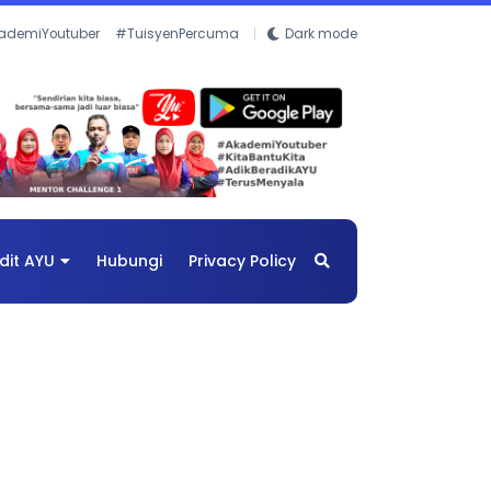
ademiYoutuber
#TuisyenPercuma
Dark mode
dit AYU
Hubungi
Privacy Policy