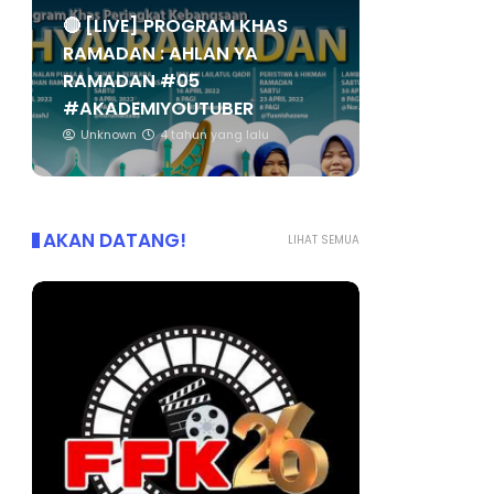
🔴 [LIVE] PROGRAM KHAS
RAMADAN : AHLAN YA
RAMADAN #05
#AKADEMIYOUTUBER
Unknown
4 tahun yang lalu
AKAN DATANG!
LIHAT SEMUA