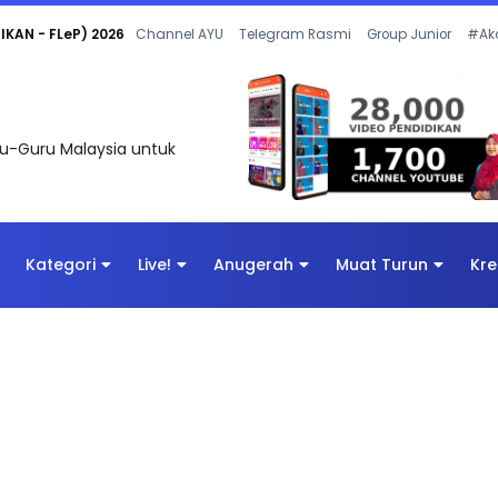
 OLEH CIKGU ANITA #ALLINONE #141 #...
Channel AYU
Telegram Rasmi
Group Junior
#Ak
uru-Guru Malaysia untuk
Kategori
Live!
Anugerah
Muat Turun
Kre