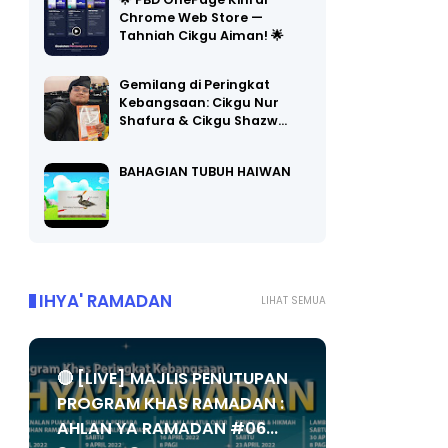
🌟 PBD OnePage Kini di
Chrome Web Store —
Tahniah Cikgu Aiman! 🌟
Gemilang di Peringkat
Kebangsaan: Cikgu Nur
Shafura & Cikgu Shazw…
BAHAGIAN TUBUH HAIWAN
IHYA' RAMADAN
LIHAT SEMUA
🔴 [LIVE] MAJLIS PENUTUPAN
PROGRAM KHAS RAMADAN :
AHLAN YA RAMADAN #06...