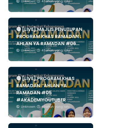
Unknown
4 tahun yang lalu
🔴 [LIVE] MAJLIS PENUTUPAN
PROGRAM KHAS RAMADAN :
AHLAN YA RAMADAN #06...
Unknown
4 tahun yang lalu
🔴 [LIVE] PROGRAM KHAS
RAMADAN : AHLAN YA
RAMADAN #05
#AKADEMIYOUTUBER
Unknown
4 tahun yang lalu