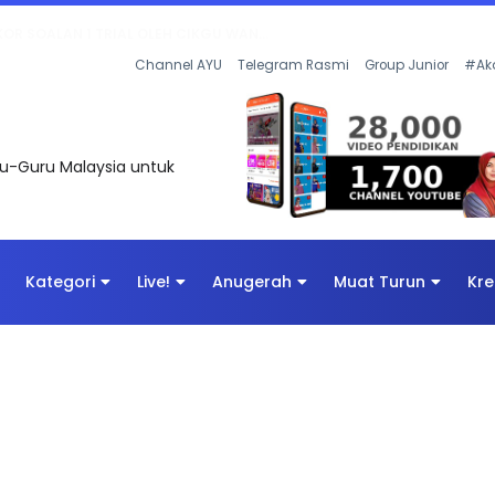
AN DIGITAL PENYELAMAT DUNIA
Channel AYU
Telegram Rasmi
Group Junior
#Ak
uru-Guru Malaysia untuk
Kategori
Live!
Anugerah
Muat Turun
Kre