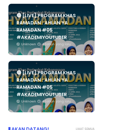
🔴 [LIVE] PROGRAM KHAS
RAMADAN : AHLAN YA
RAMADAN #05
#AKADEMIYOUTUBER
Unknown
4 tahun yang lalu
🔴 [LIVE] PROGRAM KHAS
RAMADAN : AHLAN YA
RAMADAN #05
#AKADEMIYOUTUBER
Unknown
4 tahun yang lalu
AKAN DATANG!
LIHAT SEMUA