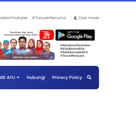
ademiYoutuber
#TuisyenPercuma
Dark mode
dit AYU
Hubungi
Privacy Policy