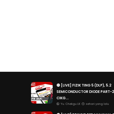
🔴 [LIVE] FIZIK TING 5 (DLP), 5.2
SEMICONDUCTOR DIODE PART-2
CIKG...
Yu. Chekgu LK
sehari yang lalu