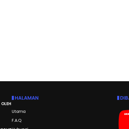
HALAMAN
DI
 OLEH
Utama
F.A.Q
Hubungi