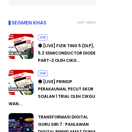
SEGMEN KHAS
LIHAT SEMUA
LIVE
🔴 [LIVE] FIZIK TING 5 (DLP),
5.2 SEMICONDUCTOR DIODE
PART-2 OLEH CIKG...
LIVE
🔴 [LIVE] PRINSIP
PERAKAUNAN, PECUT SKOR
SOALAN 1 TRIAL OLEH CIKGU
WAN...
TRANSFORMASI DIGITAL
GURU SIRI 7 : PAHLAWAN
DIGITAL PENYELAMAT DUNIA