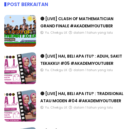
POST BERKAITAN
🔴 [LIVE] CLASH OF MATHEMATICIAN
GRAND FINALE #AKADEMIYOUTUBER
Yu. Chekgu LK
dalam 1 tahun yang lalu
🔴 [LIVE] HAI, BELI APA ITU? : ADUH, SAKIT
TEKAKKU! #05 #AKADEMIYOUTUBER
Yu. Chekgu LK
dalam 1 tahun yang lalu
🔴 [LIVE] HAI, BELI APA ITU? : TRADISIONAL
ATAU MODEN #04 #AKADEMIYOUTUBER
Yu. Chekgu LK
dalam 1 tahun yang lalu