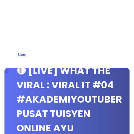
khas
🔴 [LIVE] WHAT THE
VIRAL : VIRAL IT #04
#AKADEMIYOUTUBER
PUSAT TUISYEN
ONLINE AYU