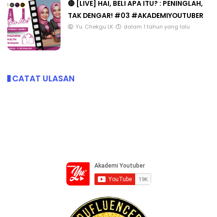
🔴 [LIVE] HAI, BELI APA ITU? : PENINGLAH,
TAK DENGAR! #03 #AKADEMIYOUTUBER
Yu. Chekgu LK
dalam 1 tahun yang lalu
CATAT ULASAN