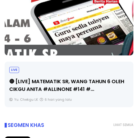
LIVE
🔴 [LIVE] MATEMATIK SR, WANG TAHUN 6 OLEH
CIKGU ANITA #ALLINONE #141 #...
Yu. Chekgu LK
6 hari yang lalu
SEGMEN KHAS
LIHAT SEMUA