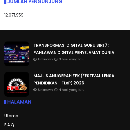
JUMLAH PENGUNJUNG
12,071,959
TRANSFORMASI DIGITAL GURU SIRI 7 :
PAHLAWAN DIGITAL PENYELAMAT DUNIA
Unknown
3 hari yang lalu
MAJLIS ANUGERAH FFK (FESTIVAL LENSA
PENDIDIKAN - FLeP) 2026
Unknown
4 hari yang lalu
HALAMAN
Utama
F.A.Q