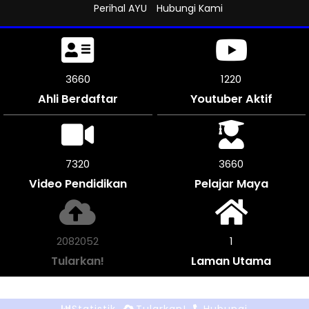
Perihal AYU
Hubungi Kami
4137
1312
Ahli Berdaftar
Youtuber Aktif
8268
4134
Video Pendidikan
Pelajar Maya
2353624
1
Tularkan!
Laman Utama