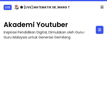
LIVE
🔴 [LIVE] MATEMATIK SR, WANG TAHUN 6 OLEH CIKGU ANITA #ALLINONE #141 #...
Akademi Youtuber
Inspirasi Pendidikan Digital, Dimulakan oleh Guru-
Guru Malaysia untuk Generasi Gemilang