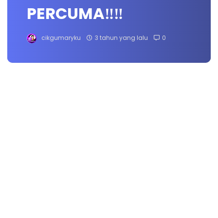
PERCUMA‼️‼️
cikgumaryku
3 tahun yang lalu
0