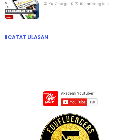
Yu. Chekgu LK
10 hari yang lalu
CATAT ULASAN