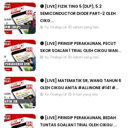
🔴 [LIVE] FIZIK TING 5 (DLP), 5.2
SEMICONDUCTOR DIODE PART-2 OLEH
CIKG...
Yu. Chekgu LK
sehari yang lalu
🔴 [LIVE] PRINSIP PERAKAUNAN, PECUT
SKOR SOALAN 1 TRIAL OLEH CIKGU WAN...
Yu. Chekgu LK
sehari yang lalu
🔴 [LIVE] MATEMATIK SR, WANG TAHUN 6
OLEH CIKGU ANITA #ALLINONE #141 #...
Yu. Chekgu LK
9 hari yang lalu
🔴 [LIVE] PRINSIP PERAKAUNAN, BEDAH
TUNTAS SOALAN 1 TRIAL OLEH CIKGU ...