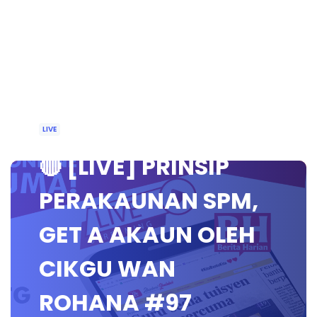
LIVE
🔴 [LIVE] PRINSIP
PERAKAUNAN SPM,
GET A AKAUN OLEH
CIKGU WAN
ROHANA #97