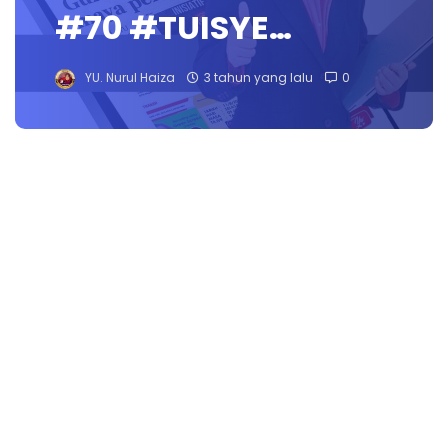
#70 #TUISYE…
YU. Nurul Haiza
3 tahun yang lalu
0