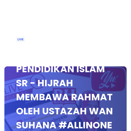
LIVE
🔴 [LIVE]
PENDIDIKAN ISLAM
SR - HIJRAH
MEMBAWA RAHMAT
OLEH USTAZAH WAN
SUHANA #ALLINONE