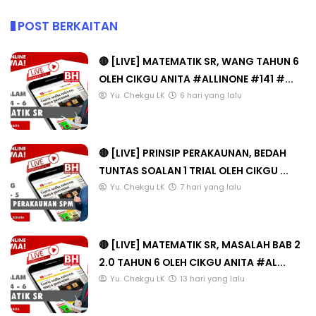
POST BERKAITAN
🔴 [LIVE] MATEMATIK SR, WANG TAHUN 6
OLEH CIKGU ANITA #ALLINONE #141 #...
Yu. Chekgu LK
6 hari yang lalu
🔴 [LIVE] PRINSIP PERAKAUNAN, BEDAH
TUNTAS SOALAN 1 TRIAL OLEH CIKGU ...
Yu. Chekgu LK
7 hari yang lalu
🔴 [LIVE] MATEMATIK SR, MASALAH BAB 2
2.0 TAHUN 6 OLEH CIKGU ANITA #AL...
Yu. Chekgu LK
13 hari yang lalu