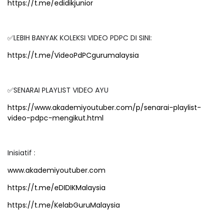
https://t.me/edidikjunior
✅LEBIH BANYAK KOLEKSI VIDEO PDPC DI SINI:
https://t.me/VideoPdPCgurumalaysia
✅SENARAI PLAYLIST VIDEO AYU
https://www.akademiyoutuber.com/p/senarai-playlist-
video-pdpc-mengikut.html
Inisiatif :
www.akademiyoutuber.com
https://t.me/eDIDIKMalaysia
https://t.me/KelabGuruMalaysia