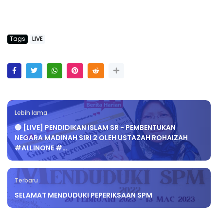
Tags
LIVE
Lebih lama
🔴 [LIVE] PENDIDIKAN ISLAM SR - PEMBENTUKAN
NEGARA MADINAH SIRI 2 OLEH USTAZAH ROHAIZAH
#ALLINONE #…
Terbaru
SELAMAT MENDUDUKI PEPERIKSAAN SPM