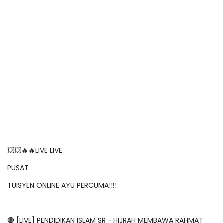
💥💥🔥🔥LIVE LIVE
PUSAT
TUISYEN ONLINE AYU PERCUMA‼️‼️
🔴 [LIVE] PENDIDIKAN ISLAM SR - HIJRAH MEMBAWA RAHMAT