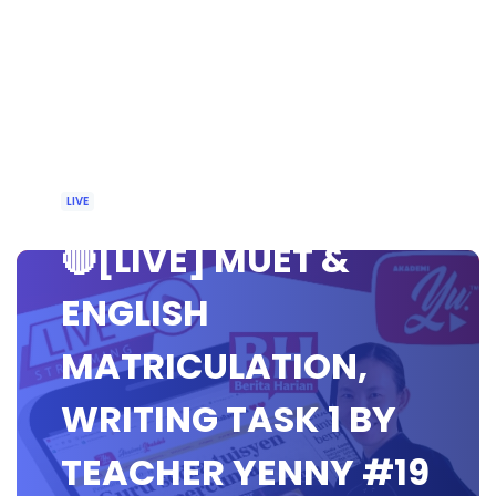
LIVE
🔴[LIVE] MUET &
ENGLISH
MATRICULATION,
WRITING TASK 1 BY
TEACHER YENNY #19