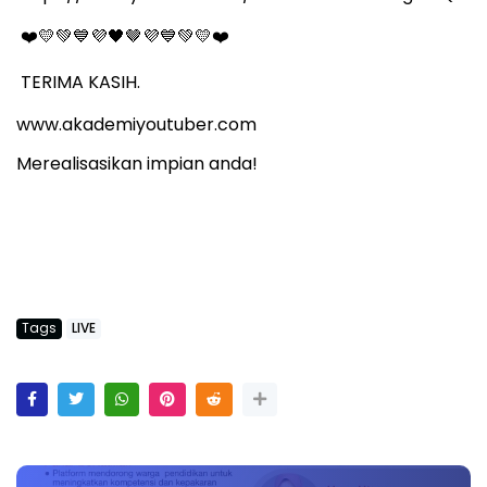
🤎
❤
💛💚💙💜🖤
💜💙💚💛❤
TERIMA KASIH.
www.akademiyoutuber.com
Merealisasikan impian anda!
Tags
LIVE