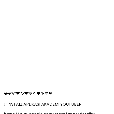
🤎
❤
💛💚💙💜🖤
💜💙💚💛❤
INSTALL APLIKASI AKADEMI YOUTUBER
✅