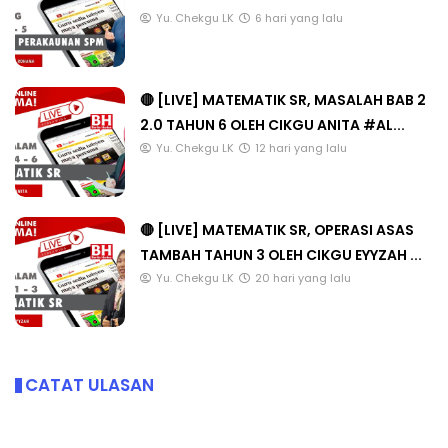
Yu. Chekgu LK
6 hari yang lalu
🔴 [LIVE] MATEMATIK SR, MASALAH BAB 2
2.0 TAHUN 6 OLEH CIKGU ANITA #AL...
Yu. Chekgu LK
12 hari yang lalu
🔴 [LIVE] MATEMATIK SR, OPERASI ASAS
TAMBAH TAHUN 3 OLEH CIKGU EYYZAH ...
Yu. Chekgu LK
20 hari yang lalu
CATAT ULASAN