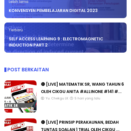
Lebih lama
KONVENSYEN PEMBELAJARAN DIGITAL 2023
Terbaru
SELF ACCESS LEARNING 9 : ELECTROMAGNETIC
INDUCTION PART 2
POST BERKAITAN
🔴 [LIVE] MATEMATIK SR, WANG TAHUN 6
OLEH CIKGU ANITA #ALLINONE #141 #...
Yu. Chekgu LK
5 hari yang lalu
🔴 [LIVE] PRINSIP PERAKAUNAN, BEDAH
TUNTAS SOALAN 1 TRIAL OLEH CIKGU ...