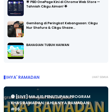
🌟 PBD OnePage Kini di Chrome Web Store —
Tahniah Cikgu Aiman! 🌟
Gemilang di Peringkat Kebangsaan: Cikgu
Nur Shafura & Cikgu Shazw…
BAHAGIAN TUBUH HAIWAN
IHYA' RAMADAN
LIHAT SEMUA
🔴 [LIVE] MAJLIS PENUTUPAN PROGRAM
KHAS RAMADAN : AHLAN YA RAMADAN
#06...