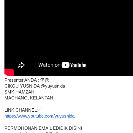
Presenter ANDA : 👏👏
CIKGU YUSNIDA @yuyusnida 
SMK HAMZAH
MACHANG, KELANTAN
LINK CHANNEL✅
https://www.youtube.com/yuyusnida
PERMOHONAN EMAIL EDIDIK DISINI