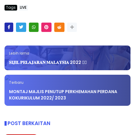
Tags
LIVE
Lebih lama
𝐒𝐈𝐉𝐈𝐋 𝐏𝐄𝐋𝐀𝐉𝐀𝐑𝐀𝐍 𝐌𝐀𝐋𝐀𝐘𝐒𝐈𝐀 2022 ✍🏻
Terbaru
MONTAJ MAJLIS PENUTUP PERKHEMAHAN PERDANA
KOKURIKULUM 2022/ 2023
POST BERKAITAN