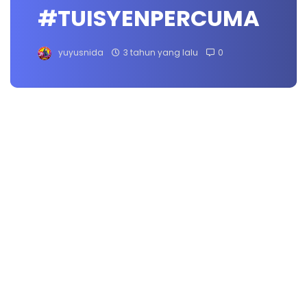
#TUISYENPERCUMA
yuyusnida
3 tahun yang lalu
0