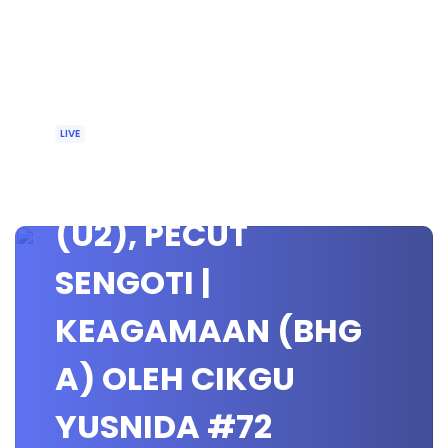
LIVE
🔴[LIVE] KMK STPM
(U2), PECUT
SENGOTI |
KEAGAMAAN (BHG
A) OLEH CIKGU
YUSNIDA #72