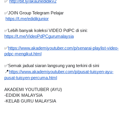
✅ 
http://bit.ly/akaunedidikv2
✅JOIN Group Telegram Pelajar 
https://t.me/edidikjunior
✅Lebih banyak koleksi VIDEO PdPC di sini:
https://t.me/VideoPdPCgurumalaysia
✅
https://www.akademiyoutuber.com/p/senarai-playlist-video-
pdpc-mengikut.html
✅Semak jadual siaran langsung yang terkini di sini
📍
https://www.akademiyoutuber.com/p/pusat-tuisyen-ayu-
pusat-tuisyen-percuma.html
AKADEMI YOUTUBER (AYU)
-EDIDIK MALAYSIA
-KELAB GURU MALAYSIA