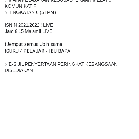
✅MATA PELAJARAN KESUSASTERAAN MELAYU 
KOMUNIKATIF
✅TINGKATAN 6 (STPM)
ISNIN 2021/2022‼️ LIVE
Jam 8.15 Malam‼️ LIVE
❗️Jemput semua Join sama
❗️GURU / PELAJAR / IBU BAPA
✅E-SIJIL PENYERTAAN PERINGKAT KEBANGSAAN 
DISEDIAKAN    