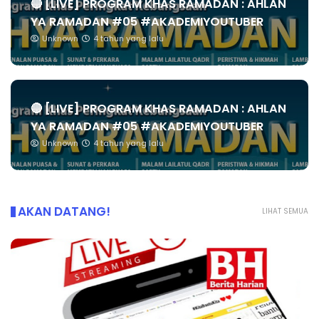
🔴 [LIVE] PROGRAM KHAS RAMADAN : AHLAN
YA RAMADAN #05 #AKADEMIYOUTUBER
Unknown
4 tahun yang lalu
🔴 [LIVE] PROGRAM KHAS RAMADAN : AHLAN
YA RAMADAN #05 #AKADEMIYOUTUBER
Unknown
4 tahun yang lalu
AKAN DATANG!
LIHAT SEMUA