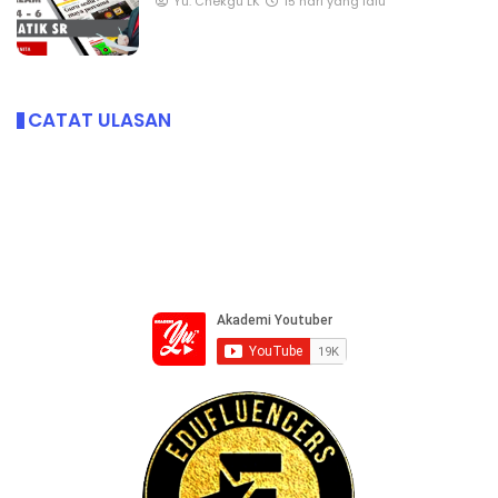
Yu. Chekgu LK
15 hari yang lalu
CATAT ULASAN