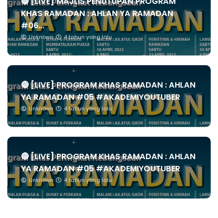
🔴 [LIVE] MAJLIS PENUTUPAN PROGRAM
KHAS RAMADAN : AHLAN YA RAMADAN
#06...
Unknown
4 tahun yang lalu
🔴 [LIVE] PROGRAM KHAS RAMADAN : AHLAN
YA RAMADAN #05 #AKADEMIYOUTUBER
Unknown
4 tahun yang lalu
🔴 [LIVE] PROGRAM KHAS RAMADAN : AHLAN
YA RAMADAN #05 #AKADEMIYOUTUBER
Unknown
4 tahun yang lalu