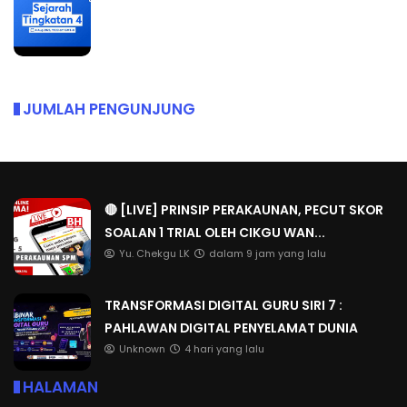
JUMLAH PENGUNJUNG
🔴 [LIVE] PRINSIP PERAKAUNAN, PECUT SKOR
SOALAN 1 TRIAL OLEH CIKGU WAN...
Yu. Chekgu LK
dalam 9 jam yang lalu
TRANSFORMASI DIGITAL GURU SIRI 7 :
PAHLAWAN DIGITAL PENYELAMAT DUNIA
Unknown
4 hari yang lalu
HALAMAN