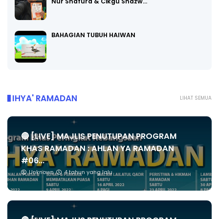
Nur Shafura & Cikgu Shazw…
BAHAGIAN TUBUH HAIWAN
IHYA' RAMADAN
LIHAT SEMUA
🔴 [LIVE] MAJLIS PENUTUPAN PROGRAM
KHAS RAMADAN : AHLAN YA RAMADAN
#06...
Unknown
4 tahun yang lalu