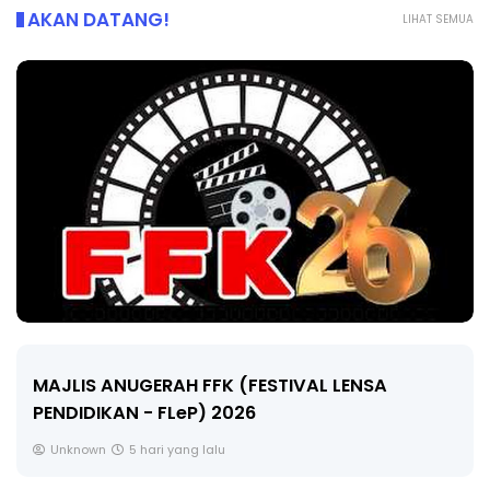
AKAN DATANG!
LIHAT SEMUA
LIVE
🔴 [LIVE] MATEMATIK SR, WANG TAHUN 6 OL
CIKGU ANITA #ALLINONE #141 #...
Yu. Chekgu LK
7 hari yang lalu