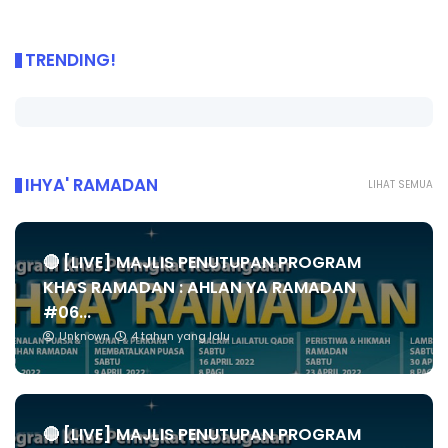
TRENDING!
IHYA' RAMADAN
LIHAT SEMUA
🔴 [LIVE] MAJLIS PENUTUPAN PROGRAM
KHAS RAMADAN : AHLAN YA RAMADAN
#06...
Unknown
4 tahun yang lalu
🔴 [LIVE] MAJLIS PENUTUPAN PROGRAM