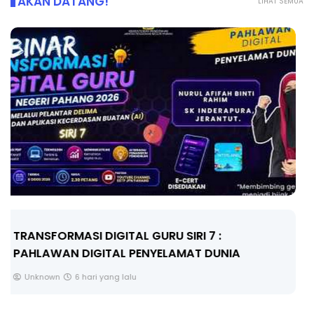
AKAN DATANG!
LIHAT SEMUA
MAJLIS ANUGERAH FFK (FESTIVAL LENSA
PENDIDIKAN - FLeP) 2026
Unknown
7 hari yang lalu