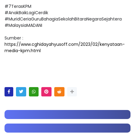
#7TerasKPM
#AnakBaikLagiCerdik
#MuridCeriaGuruBahagiaSekolahBitaraNegaraSejahtera
#MalaysiaMADANI
Sumber :
https://www.cghidayahyusoff.com/2023/02/kenyataan-
media-kpm.html