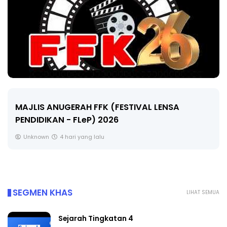
LIVE
🔴 [LIVE] MATEMATIK SR, WANG TAHUN 6 OLEH
CIKGU ANITA #ALLINONE #141 #...
Yu. Chekgu LK
6 hari yang lalu
SEGMEN KHAS
LIHAT SEMUA
Sejarah Tingkatan 4