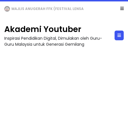
LIVE
🔴 [LIVE] MATEMATIK SR, WANG TAHUN 6 OLEH CIKGU ANITA #ALLINONE #141 #...
Akademi Youtuber
Inspirasi Pendidikan Digital, Dimulakan oleh Guru-
Guru Malaysia untuk Generasi Gemilang