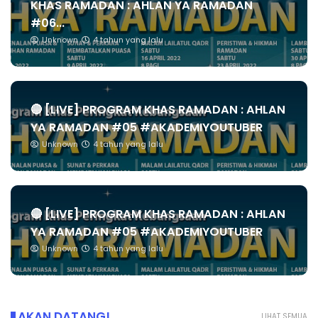
KHAS RAMADAN : AHLAN YA RAMADAN
#06...
Unknown
4 tahun yang lalu
🔴 [LIVE] PROGRAM KHAS RAMADAN : AHLAN
YA RAMADAN #05 #AKADEMIYOUTUBER
Unknown
4 tahun yang lalu
🔴 [LIVE] PROGRAM KHAS RAMADAN : AHLAN
YA RAMADAN #05 #AKADEMIYOUTUBER
Unknown
4 tahun yang lalu
AKAN DATANG!
LIHAT SEMUA