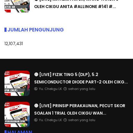
OLEH CIKGU ANITA #ALLINONE #141 #...
JUMLAH PENGUNJUNG
12,107,431
🔴 [LIVE] FIZIK TING 5 (DLP), 5.2
SEMICONDUCTOR DIODE PART-2 OLEH CIKG...
Yu. Chekgu LK
sehari yang lalu
🔴 [LIVE] PRINSIP PERAKAUNAN, PECUT SKOR
SOALAN 1 TRIAL OLEH CIKGU WAN...
Yu. Chekgu LK
sehari yang lalu
HALAMAN