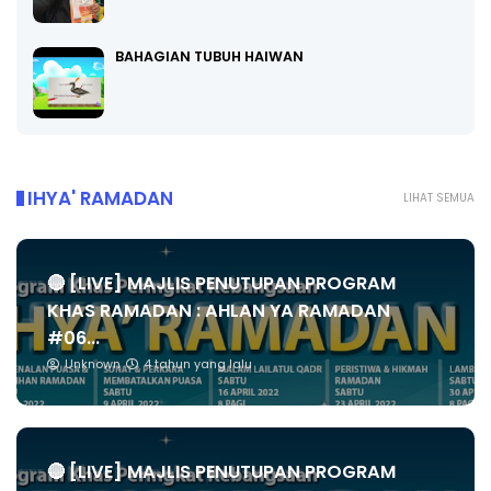
BAHAGIAN TUBUH HAIWAN
IHYA' RAMADAN
LIHAT SEMUA
🔴 [LIVE] MAJLIS PENUTUPAN PROGRAM
KHAS RAMADAN : AHLAN YA RAMADAN
#06...
Unknown
4 tahun yang lalu
🔴 [LIVE] MAJLIS PENUTUPAN PROGRAM