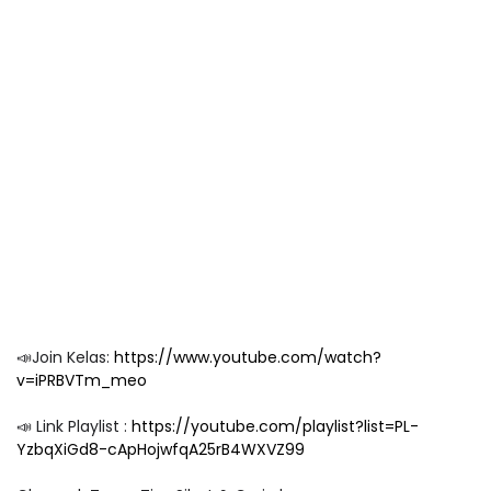
📣Join Kelas:
https://www.youtube.com/watch?
v=iPRBVTm_meo
📣 Link Playlist :
https://youtube.com/playlist?list=PL-
YzbqXiGd8-cApHojwfqA25rB4WXVZ99