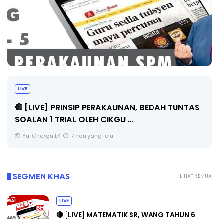
LIVE
🔴 [LIVE] PRINSIP PERAKAUNAN, BEDAH TUNTAS
SOALAN 1 TRIAL OLEH CIKGU ...
Yu. Chekgu LK
7 hari yang lalu
SEGMEN KHAS
LIHAT SEMUA
LIVE
🔴 [LIVE] MATEMATIK SR, WANG TAHUN 6