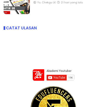
Yu. Chekgu LK
21 hari yang lalu
CATAT ULASAN