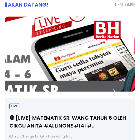
AKAN DATANG!
LIHAT SEMUA
LIVE
🔴 [LIVE] MATEMATIK SR, WANG TAHUN 6 OLEH
CIKGU ANITA #ALLINONE #141 #...
Yu. Chekgu LK
7 hari yang lalu