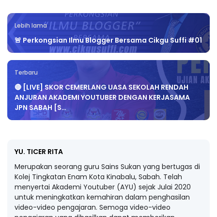
Lebih lama
🚨 Perkongsian Ilmu Blogger Bersama Cikgu Suffi #01
Terbaru
🔴 [LIVE] SKOR CEMERLANG UASA SEKOLAH RENDAH
ANJURAN AKADEMI YOUTUBER DENGAN KERJASAMA
JPN SABAH [S…
YU. TICER RITA
Merupakan seorang guru Sains Sukan yang bertugas di
Kolej Tingkatan Enam Kota Kinabalu, Sabah. Telah
menyertai Akademi Youtuber (AYU) sejak Julai 2020
untuk meningkatkan kemahiran dalam penghasilan
video-video pengajaran. Semoga video-video