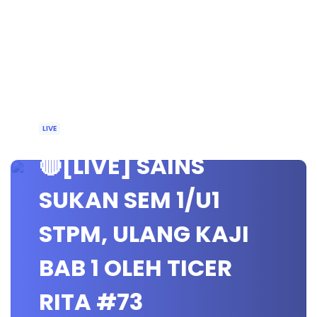
LIVE
🔴[LIVE] SAINS
SUKAN SEM 1/U1
STPM, ULANG KAJI
BAB 1 OLEH TICER
RITA #73