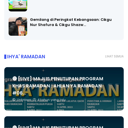
Gemilang di Peringkat Kebangsaan: Cikgu
Nur Shafura & Cikgu Shazw…
IHYA' RAMADAN
LIHAT SEMUA
🔴 [LIVE] MAJLIS PENUTUPAN PROGRAM
KHAS RAMADAN : AHLAN YA RAMADAN
#06...
Unknown
4 tahun yang lalu
🔴 [LIVE] MAJLIS PENUTUPAN PROGRAM