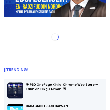
TRENDING!
🌟 PBD OnePage Kini di Chrome Web Store —
Tahniah Cikgu Aiman! 🌟
BAHAGIAN TUBUH HAIWAN