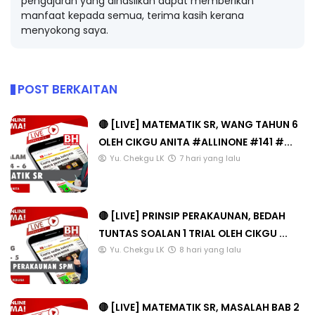
pengajaran yang dihasilkan dapat memberikan
manfaat kepada semua, terima kasih kerana
menyokong saya.
POST BERKAITAN
🔴 [LIVE] MATEMATIK SR, WANG TAHUN 6
OLEH CIKGU ANITA #ALLINONE #141 #...
Yu. Chekgu LK
7 hari yang lalu
🔴 [LIVE] PRINSIP PERAKAUNAN, BEDAH
TUNTAS SOALAN 1 TRIAL OLEH CIKGU ...
Yu. Chekgu LK
8 hari yang lalu
🔴 [LIVE] MATEMATIK SR, MASALAH BAB 2