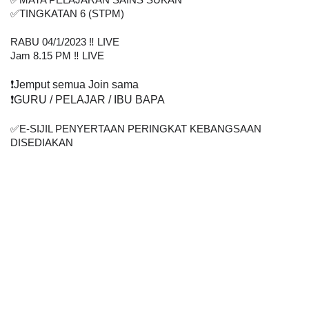
✅
MATA PELAJARAN SAINS SUKAN
✅
TINGKATAN 6 (STPM)
RABU 04/1/2023 ‼️ LIVE
Jam 8.15 PM ‼️ LIVE
❗
️Jemput semua Join sama
❗
️GURU / PELAJAR / IBU BAPA
✅
E-SIJIL PENYERTAAN PERINGKAT KEBANGSAAN 
DISEDIAKAN    