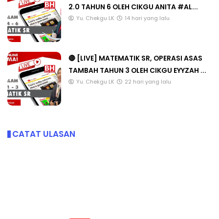
2.0 TAHUN 6 OLEH CIKGU ANITA #AL...
Yu. Chekgu LK
14 hari yang lalu
🔴 [LIVE] MATEMATIK SR, OPERASI ASAS
TAMBAH TAHUN 3 OLEH CIKGU EYYZAH ...
Yu. Chekgu LK
22 hari yang lalu
CATAT ULASAN