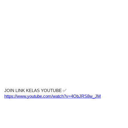
JOIN LINK KELAS YOUTUBE 
✅
https://www.youtube.com/watch?v=4ObJRS8w_JM