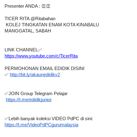
Presenter ANDA : 👏👏
TICER RITA @Ritabahan
 KOLEJ TINGKATAN ENAM KOTA KINABALU
MANGGATAL, SABAH
LINK CHANNEL
✅
https://www.youtube.com/c/TicerRita
PERMOHONAN EMAIL EDIDIK DISINI
✅
http://bit.ly/akaunedidikv2
✅
JOIN Group Telegram Pelajar 
https://t.me/edidikjunior
✅
Lebih banyak koleksi VIDEO PdPC di sini:
https://t.me/VideoPdPCgurumalaysia