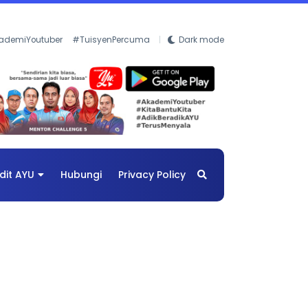
ademiYoutuber
#TuisyenPercuma
Dark mode
dit AYU
Hubungi
Privacy Policy