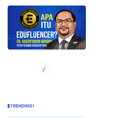
TRENDING!
🌟 PBD OnePage Kini di