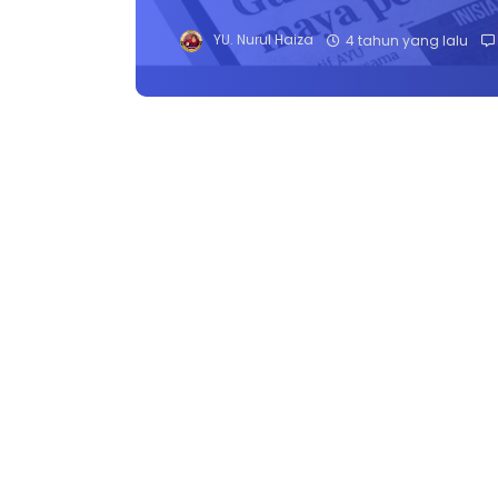
YU. Nurul Haiza
4 tahun yang lalu