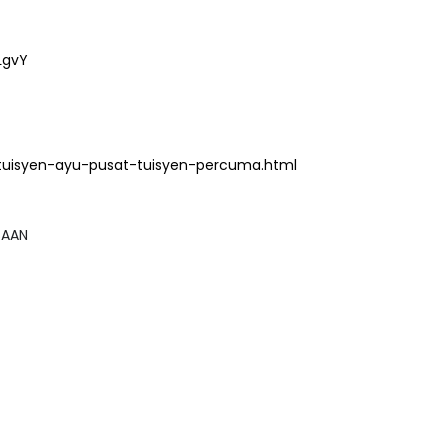
LgvY
tuisyen-ayu-pusat-tuisyen-percuma.html
GSAAN