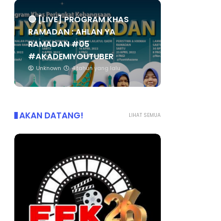
🔴 [LIVE] PROGRAM KHAS
RAMADAN : AHLAN YA
RAMADAN #05
#AKADEMIYOUTUBER
Unknown
4 tahun yang lalu
AKAN DATANG!
LIHAT SEMUA