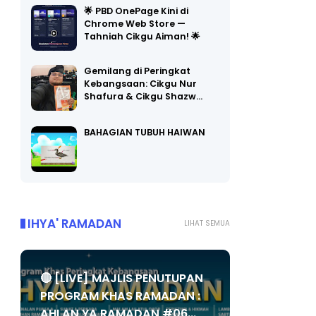
Chrome Web Store —
Tahniah Cikgu Aiman! 🌟
Gemilang di Peringkat
Kebangsaan: Cikgu Nur
Shafura & Cikgu Shazw…
BAHAGIAN TUBUH HAIWAN
IHYA' RAMADAN
LIHAT SEMUA
🔴 [LIVE] MAJLIS PENUTUPAN
PROGRAM KHAS RAMADAN :
AHLAN YA RAMADAN #06...