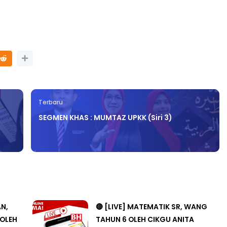
Terbaru
SEGMEN KHAS : MUMTAZ UPKK (Siri 3)
AN,
🔴 [LIVE] MATEMATIK SR, WANG
 OLEH
TAHUN 6 OLEH CIKGU ANITA
#ALLINONE #141 #...