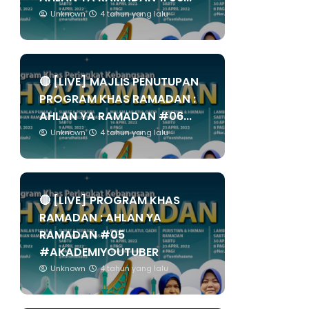
Unknown
4 tahun yang lalu
🔴 [LIVE] MAJLIS PENUTUPAN
PROGRAM KHAS RAMADAN :
AHLAN YA RAMADAN #06...
Unknown
4 tahun yang lalu
🔴 [LIVE] PROGRAM KHAS
RAMADAN : AHLAN YA
RAMADAN #05
#AKADEMIYOUTUBER
Unknown
4 tahun yang lalu