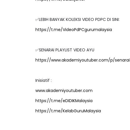
✅LEBIH BANYAK KOLEKSI VIDEO PDPC DI SINI:
https://t.me/VideoPdPCgurumalaysia
IVE
BICARA PROFESIO
TIMBALAN KETUA
 [LIVE] PRINSIP PERAKAUNAN,
PENDIDIKAN MAL
EDAH TUNTAS SOALAN 1 TRIAL
✅SENARAI PLAYLIST VIDEO AYU
LEH CIKGU ...
Unknown
10 hari y
https://www.akademiyoutuber.com/p/senarai-
Yu. Chekgu LK
8 hari yang lalu
Inisiatif :
www.akademiyoutuber.com
https://t.me/eDIDIKMalaysia
https://t.me/KelabGuruMalaysia