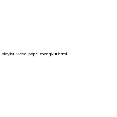
NAL 8 :
MAJLIS ANUGERAH FFK
 PENGARAH
(FESTIVAL LENSA PENDIDIKAN -
AYSIA
FLeP) 2026
ang lalu
Unknown
5 hari yang lalu
playlist-video-pdpc-mengikut.html