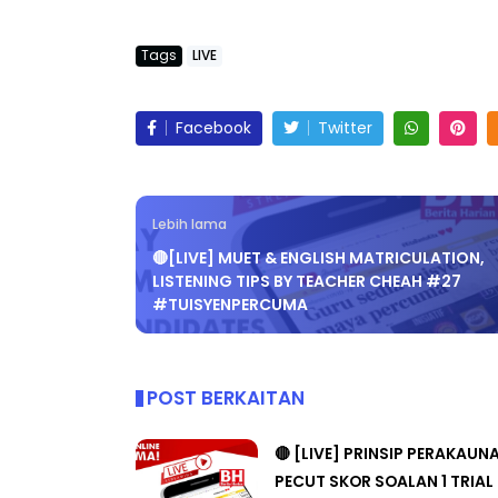
Tags
LIVE
Facebook
Twitter
Lebih lama
🔴[LIVE] MUET & ENGLISH MATRICULATION,
LISTENING TIPS BY TEACHER CHEAH #27
#TUISYENPERCUMA
POST BERKAITAN
🔴 [LIVE] PRINSIP PERAKAUN
PECUT SKOR SOALAN 1 TRIAL
CIKGU WAN...