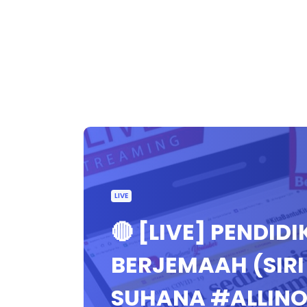
LIVE
🔴 [LIVE] PENDID
BERJEMAAH (SIRI
SUHANA #ALLINO