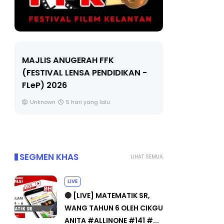
LIVE
Sejarah Ti
🔴 [LIVE] MATEMATIK SR, WANG
Unknown
TAHUN 6 OLEH CIKGU ANITA
#ALLINONE #141 #...
Yu. Chekgu LK
7 hari yang lalu
SEGMEN KHAS
LIHAT SEMUA
LIVE
🔴 [LIVE] MATEMATIK SR,
WANG TAHUN 6 OLEH CIKGU
ANITA #ALLINONE #141 #...