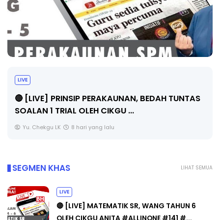
BICARA PROFESIONAL 8 : TIMBALAN KETUA
PENGARAH PENDIDIKAN MALAYSIA
Unknown
10 hari yang lalu
SEGMEN KHAS
LIHAT SEMUA
LIVE
🔴 [LIVE] MATEMATIK SR, WANG TAHUN 6
OLEH CIKGU ANITA #ALLINONE #141 #...