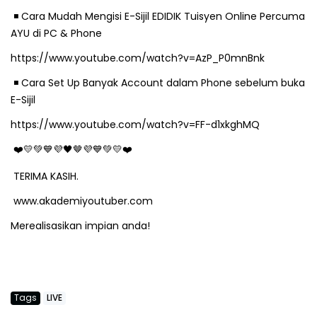
️ Cara Mudah Mengisi E-Sijil EDIDIK Tuisyen Online Percuma
◾
AYU di PC & Phone
https://www.youtube.com/watch?v=AzP_P0mnBnk
️ Cara Set Up Banyak Account dalam Phone sebelum buka
◾
E-Sijil
https://www.youtube.com/watch?v=FF-d1xkghMQ
🤎
❤
💛💚💙💜🖤
💜💙💚💛❤
TERIMA KASIH.
www.akademiyoutuber.com
Merealisasikan impian anda!
Tags
LIVE