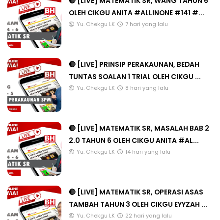
🔴 [LIVE] MATEMATIK SR, WANG TAHUN 6
OLEH CIKGU ANITA #ALLINONE #141 #...
Yu. Chekgu LK
7 hari yang lalu
🔴 [LIVE] PRINSIP PERAKAUNAN, BEDAH
TUNTAS SOALAN 1 TRIAL OLEH CIKGU ...
Yu. Chekgu LK
8 hari yang lalu
🔴 [LIVE] MATEMATIK SR, MASALAH BAB 2
2.0 TAHUN 6 OLEH CIKGU ANITA #AL...
Yu. Chekgu LK
14 hari yang lalu
🔴 [LIVE] MATEMATIK SR, OPERASI ASAS
TAMBAH TAHUN 3 OLEH CIKGU EYYZAH ...
Yu. Chekgu LK
22 hari yang lalu