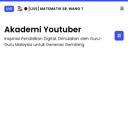
LIVE
🔴 [LIVE] MATEMATIK SR, WANG TAHUN 6 OLEH CIKGU ANITA #ALLINONE #141 #...
Akademi Youtuber
Inspirasi Pendidikan Digital, Dimulakan oleh Guru-
Guru Malaysia untuk Generasi Gemilang