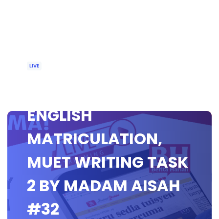
LIVE
🔴[LIVE] MUET &
ENGLISH
MATRICULATION,
MUET WRITING TASK
2 BY MADAM AISAH
#32