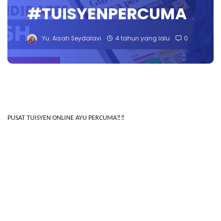
#TUISYENPERCUMA
Yu. Aisah Seydalavi
4 tahun yang lalu
0
PUSAT TUISYEN ONLINE AYU PERCUMA‼️‼️