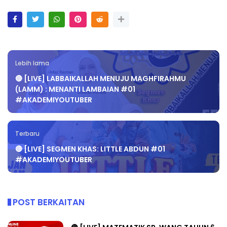
Lebih lama
🔴 [LIVE] LABBAIKALLAH MENUJU MAGHFIRAHMU
(LAMM) : MENANTI LAMBAIAN #01
#AKADEMIYOUTUBER
Terbaru
🔴 [LIVE] SEGMEN KHAS: LITTLE ABDUN #01
#AKADEMIYOUTUBER
POST BERKAITAN