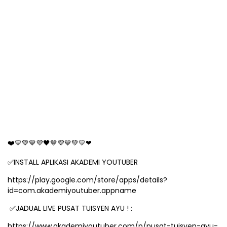
🤎
❤
💛💚💙💜🖤
💜💙💚💛❤
INSTALL APLIKASI AKADEMI YOUTUBER
✅
https://play.google.com/store/apps/details?
id=com.akademiyoutuber.appname
JADUAL LIVE PUSAT TUISYEN AYU ! :
✅
https://www.akademiyoutuber.com/p/pusat-tuisyen-ayu-