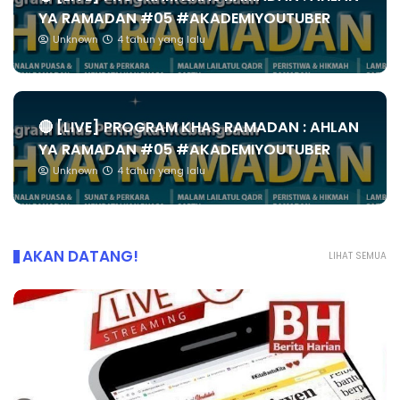
YA RAMADAN #05 #AKADEMIYOUTUBER
Unknown
4 tahun yang lalu
🔴 [LIVE] PROGRAM KHAS RAMADAN : AHLAN
YA RAMADAN #05 #AKADEMIYOUTUBER
Unknown
4 tahun yang lalu
AKAN DATANG!
LIHAT SEMUA