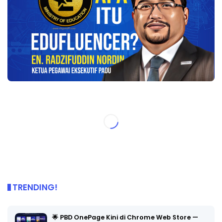
TRENDING!
🌟 PBD OnePage Kini di Chrome Web Store —