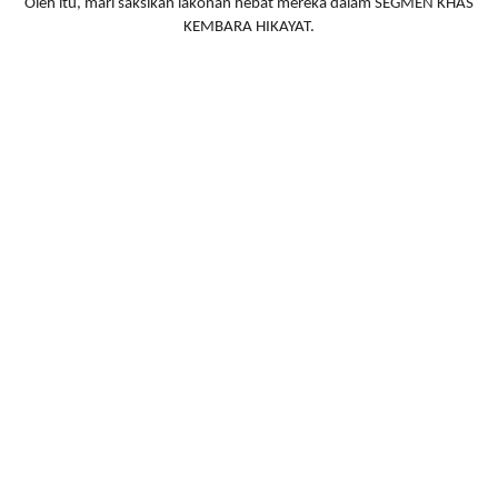
Oleh itu, mari saksikan lakonan hebat mereka dalam SEGMEN KHAS
KEMBARA HIKAYAT.