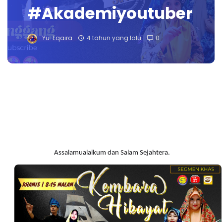
#Akademiyoutuber
Yu. Eqaira
4 tahun yang lalu
0
Assalamualaikum dan Salam Sejahtera.