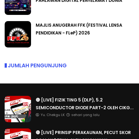
PAHLAWAN DIGITAL PENYELAMAT DUNIA
MAJLIS ANUGERAH FFK (FESTIVAL LENSA
PENDIDIKAN - FLeP) 2026
JUMLAH PENGUNJUNG
🔴 [LIVE] FIZIK TING 5 (DLP), 5.2
SEMICONDUCTOR DIODE PART-2 OLEH CIKG...
Yu. Chekgu LK
sehari yang lalu
🔴 [LIVE] PRINSIP PERAKAUNAN, PECUT SKOR