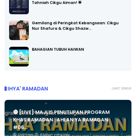
Tahniah Cikgu Aiman! 🌟
Gemilang di Peringkat Kebangsaan: Cikgu
Nur Shafura & Cikgu Shazw…
BAHAGIAN TUBUH HAIWAN
IHYA' RAMADAN
LIHAT SEMUA
🔴 [LIVE] MAJLIS PENUTUPAN PROGRAM
KHAS RAMADAN : AHLAN YA RAMADAN
#06...
Unknown
4 tahun yang lalu