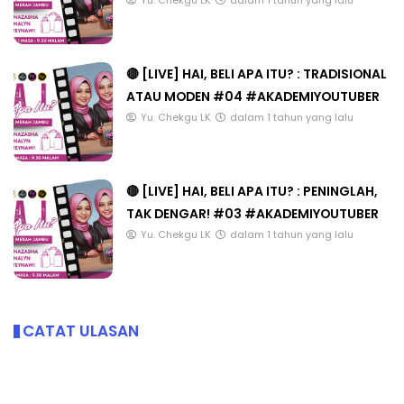
Yu. Chekgu LK
dalam 1 tahun yang lalu
🔴 [LIVE] HAI, BELI APA ITU? : TRADISIONAL
ATAU MODEN #04 #AKADEMIYOUTUBER
Yu. Chekgu LK
dalam 1 tahun yang lalu
🔴 [LIVE] HAI, BELI APA ITU? : PENINGLAH,
TAK DENGAR! #03 #AKADEMIYOUTUBER
Yu. Chekgu LK
dalam 1 tahun yang lalu
CATAT ULASAN