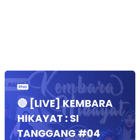
khas
🔴 [LIVE] KEMBARA
HIKAYAT : SI
TANGGANG #04