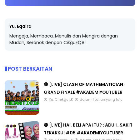
Yu. Eqaira
Mengeja, Membaca, Menulis dan Mengira dengan
Mudah, Seronok dengan CikguEQA!
POST BERKAITAN
🔴 [LIVE] CLASH OF MATHEMATICIAN
GRAND FINALE #AKADEMIYOUTUBER
Yu. Chekgu LK
dalam 1 tahun yang lalu
🔴 [LIVE] HAI, BELI APA ITU? : ADUH, SAKIT
TEKAKKU! #05 #AKADEMIYOUTUBER