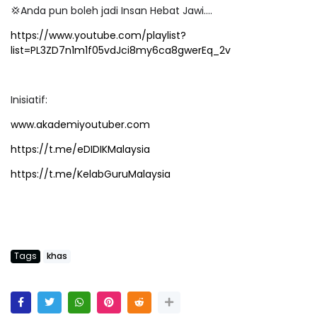
💢Anda pun boleh jadi Insan Hebat Jawi….
https://www.youtube.com/playlist?
list=PL3ZD7n1m1f05vdJci8my6ca8gwerEq_2v
Inisiatif:
www.akademiyoutuber.com
https://t.me/eDIDIKMalaysia
https://t.me/KelabGuruMalaysia
Tags
khas