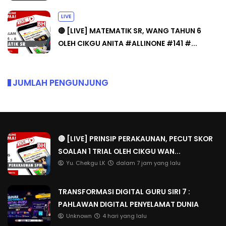
LIVE
🔴 [LIVE] MATEMATIK SR, WANG TAHUN 6
OLEH CIKGU ANITA #ALLINONE #141 #...
JUMLAH PENGUNJUNG
🔴 [LIVE] PRINSIP PERAKAUNAN, PECUT SKOR
SOALAN 1 TRIAL OLEH CIKGU WAN...
Yu. Chekgu LK
dalam 7 jam yang lalu
TRANSFORMASI DIGITAL GURU SIRI 7 :
PAHLAWAN DIGITAL PENYELAMAT DUNIA
Unknown
4 hari yang lalu