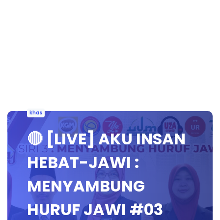
khas
🔴 [LIVE] AKU INSAN
HEBAT-JAWI :
MENYAMBUNG
HURUF JAWI #03