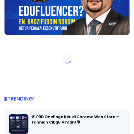
TRENDING!
🌟 PBD OnePage Kini di Chrome Web Store —
Tahniah Cikgu Aiman! 🌟