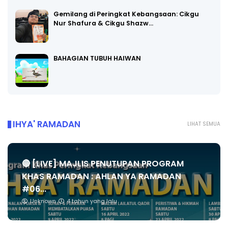
Gemilang di Peringkat Kebangsaan: Cikgu
Nur Shafura & Cikgu Shazw…
BAHAGIAN TUBUH HAIWAN
IHYA' RAMADAN
LIHAT SEMUA
🔴 [LIVE] MAJLIS PENUTUPAN PROGRAM
KHAS RAMADAN : AHLAN YA RAMADAN
#06...
Unknown
4 tahun yang lalu