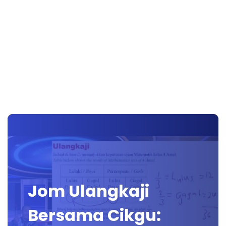
Jom Ulangkaji
Bersama Cikgu: