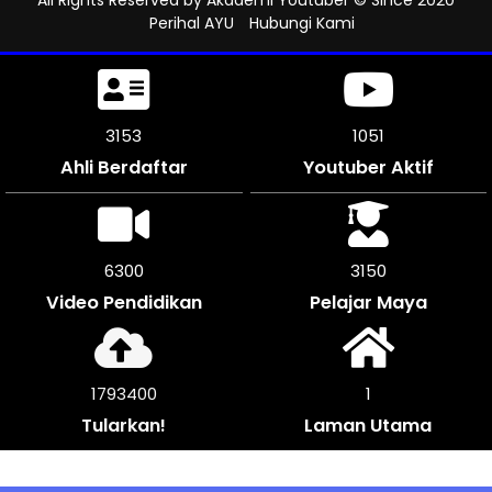
All Rights Reserved by
Akademi Youtuber
© Since 2020
Perihal AYU
Hubungi Kami
3441
1146
Ahli Berdaftar
Youtuber Aktif
6876
3438
Video Pendidikan
Pelajar Maya
1957368
1
Tularkan!
Laman Utama