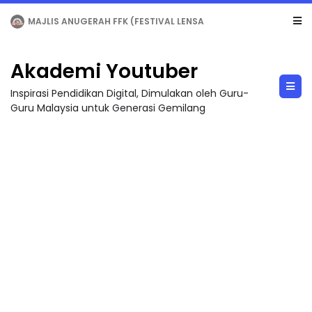
LIVE
🔴 [LIVE] MATEMATIK SR, WANG TAHUN 6 OLEH CIKGU ANITA #ALLINONE #141 #...
Akademi Youtuber
Inspirasi Pendidikan Digital, Dimulakan oleh Guru-
Guru Malaysia untuk Generasi Gemilang