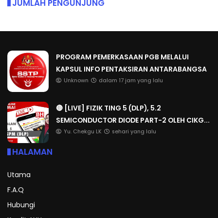
JUMLAH PENGUNJUNG
PROGRAM PEMERKASAAN PGB MELALUI
KAPSUL INFO PENTAKSIRAN ANTARABANGSA
Unknown
dalam 17 jam yang lalu
🔴 [LIVE] FIZIK TING 5 (DLP), 5.2
SEMICONDUCTOR DIODE PART-2 OLEH CIKG...
Yu. Chekgu LK
sehari yang lalu
HALAMAN
Utama
F.A.Q
Hubungi