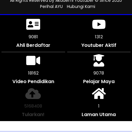
All Rights Reserved by
Akademi Youtuber
© Since 2020
Perihal AYU
Hubungi Kami
9414
1312
Ahli Berdaftar
Youtuber Aktif
18828
9411
Video Pendidikan
Pelajar Maya
5357996
1
Tularkan!
Laman Utama