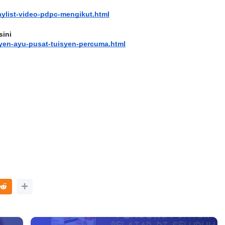
aylist-video-pdpc-mengikut.html
sini
yen-ayu-pusat-tuisyen-percuma.html