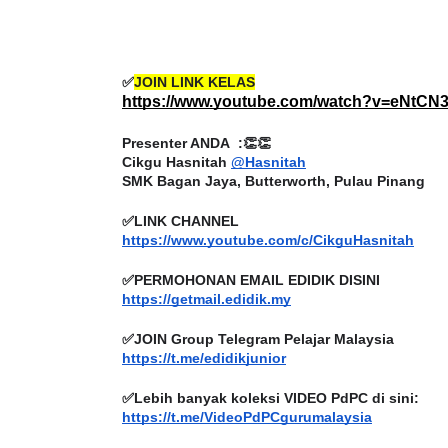
✅
JOIN LINK KELAS
https://www.youtube.com/watch?v=eNtCN3
LIVE
BICARA PROFESIO
TIMBALAN KETU
Presenter ANDA  :👏👏
🔴 [LIVE] PRINSIP PERAKAUNAN,
Cikgu Hasnitah 
@Hasnitah
PENDIDIKAN MAL
BEDAH TUNTAS SOALAN 1 TRIAL
SMK Bagan Jaya, Butterworth, Pulau Pinang
OLEH CIKGU ...
Unknown
11 hari y
✅LINK CHANNEL 
Yu. Chekgu LK
9 hari yang lalu
https://www.youtube.com/c/CikguHasnitah
✅PERMOHONAN EMAIL EDIDIK DISINI
https://getmail.edidik.my
✅JOIN Group Telegram Pelajar Malaysia
https://t.me/edidikjunior
✅Lebih banyak koleksi VIDEO PdPC di sini:
https://t.me/VideoPdPCgurumalaysia