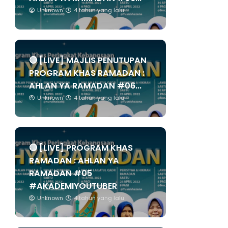
Unknown
4 tahun yang lalu
🔴 [LIVE] MAJLIS PENUTUPAN
PROGRAM KHAS RAMADAN :
AHLAN YA RAMADAN #06...
Unknown
4 tahun yang lalu
🔴 [LIVE] PROGRAM KHAS
RAMADAN : AHLAN YA
RAMADAN #05
#AKADEMIYOUTUBER
Unknown
4 tahun yang lalu