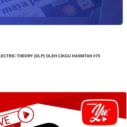
OELECTRIC THEORY (DLP) OLEH CIKGU HASNITAH #75 
                                                                                                                        