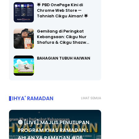
🌟 PBD OnePage Kini di
Chrome Web Store —
Tahniah Cikgu Aiman! 🌟
Gemilang di Peringkat
Kebangsaan: Cikgu Nur
Shafura & Cikgu Shazw…
BAHAGIAN TUBUH HAIWAN
IHYA' RAMADAN
LIHAT SEMUA
🔴 [LIVE] MAJLIS PENUTUPAN
PROGRAM KHAS RAMADAN :
AHLAN YA RAMADAN #06...