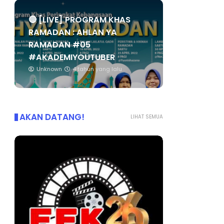
🔴 [LIVE] PROGRAM KHAS
RAMADAN : AHLAN YA
RAMADAN #05
#AKADEMIYOUTUBER
Unknown
4 tahun yang lalu
AKAN DATANG!
LIHAT SEMUA