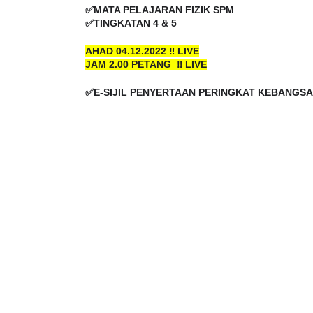
✅MATA PELAJARAN FIZIK SPM
✅TINGKATAN 4 & 5
AHAD 04.12.2022 ‼️ LIVE
JAM 2.00 PETANG  ‼️ LIVE
✅E-SIJIL PENYERTAAN PERINGKAT KEBANGSA