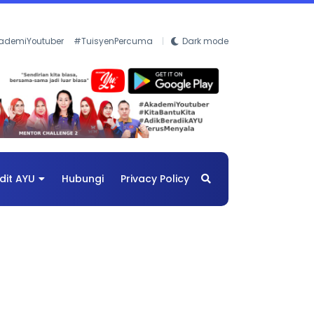
ademiYoutuber
#TuisyenPercuma
Dark mode
dit AYU
Hubungi
Privacy Policy