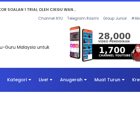
AN DIGITAL PENYELAMAT DUNIA
Channel AYU
Telegram Rasmi
Group Junior
#Ak
uru-Guru Malaysia untuk
Kategori
Live!
Anugerah
Muat Turun
Kre