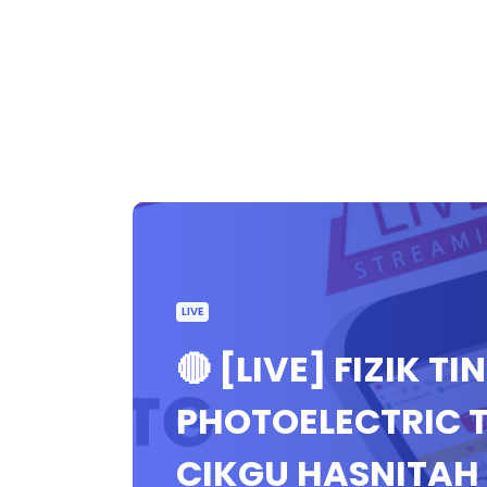
LIVE
🔴 [LIVE] FIZIK TI
PHOTOELECTRIC T
CIKGU HASNITAH