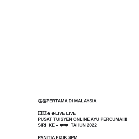
👏👏PERTAMA DI MALAYSIA
💥💥🔥🔥LIVE LIVE 
PUSAT TUISYEN ONLINE AYU PERCUMA‼️‼️
SIRI  KE – ❤️❤️  TAHUN 2022
PANITIA FIZIK SPM