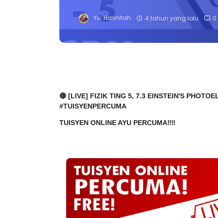
Yu. Hasnitah
4 tahun yang lalu
0
🔴 [LIVE] FIZIK TING 5, 7.3 EINSTEIN'S PHOT
#TUISYENPERCUMA                                   
TUISYEN ONLINE AYU PERCUMA‼️‼️