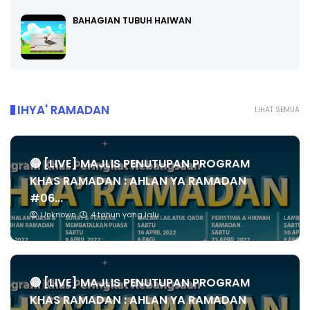
BAHAGIAN TUBUH HAIWAN
IHYA' RAMADAN
LIHAT SEMUA
🔴 [LIVE] MAJLIS PENUTUPAN PROGRAM
KHAS RAMADAN : AHLAN YA RAMADAN
#06...
Unknown
4 tahun yang lalu
🔴 [LIVE] MAJLIS PENUTUPAN PROGRAM
KHAS RAMADAN : AHLAN YA RAMADAN