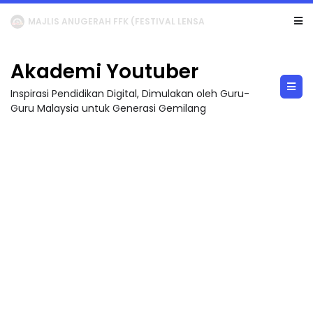
LIVE
🔴 [LIVE] MATEMATIK SR, WANG TAHUN 6 OLEH CIKGU ANITA #ALLINONE #141 #...
Akademi Youtuber
Inspirasi Pendidikan Digital, Dimulakan oleh Guru-
Guru Malaysia untuk Generasi Gemilang