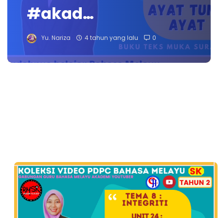
#akad…
Yu. Nariza
4 tahun yang lalu
0