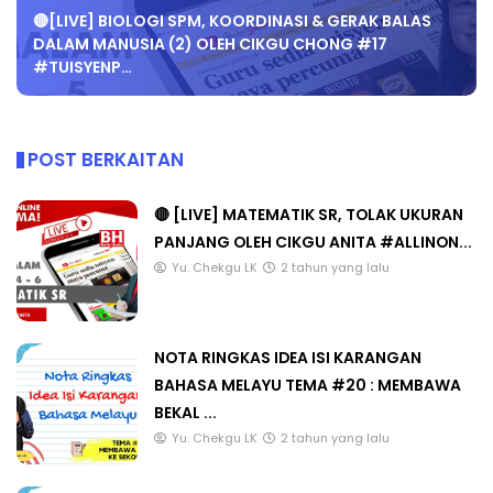
🔴[LIVE] BIOLOGI SPM, KOORDINASI & GERAK BALAS
DALAM MANUSIA (2) OLEH CIKGU CHONG #17
#TUISYENP…
POST BERKAITAN
🔴 [LIVE] MATEMATIK SR, TOLAK UKURAN
PANJANG OLEH CIKGU ANITA #ALLINON...
Yu. Chekgu LK
2 tahun yang lalu
NOTA RINGKAS IDEA ISI KARANGAN
BAHASA MELAYU TEMA #20 : MEMBAWA
BEKAL ...
Yu. Chekgu LK
2 tahun yang lalu