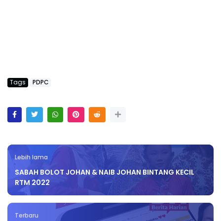
Tags
PDPC
Lebih lama
SABAH BOLOT JOHAN & NAIB JOHAN BINTANG KECIL
RTM 2022
Terbaru