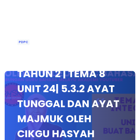
PDPC
BAHASA MELAYU
TAHUN 2 | TEMA 8
UNIT 24| 5.3.2 AYAT
TUNGGAL DAN AYAT
MAJMUK OLEH
CIKGU HASYAH