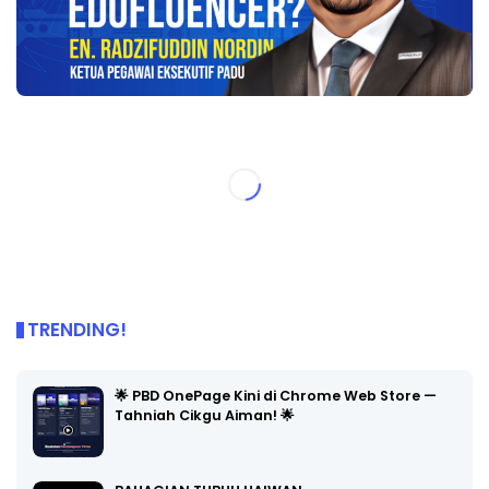
TRENDING!
🌟 PBD OnePage Kini di Chrome Web Store —
Tahniah Cikgu Aiman! 🌟