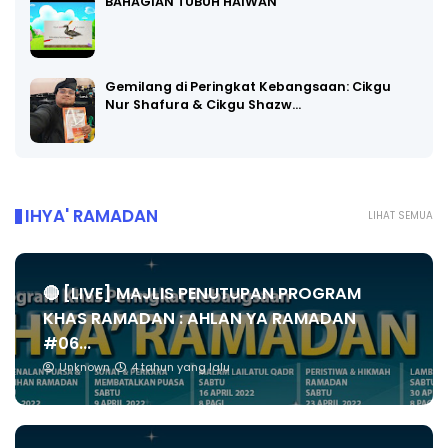
BAHAGIAN TUBUH HAIWAN
Gemilang di Peringkat Kebangsaan: Cikgu
Nur Shafura & Cikgu Shazw…
IHYA' RAMADAN
LIHAT SEMUA
🔴 [LIVE] MAJLIS PENUTUPAN PROGRAM
KHAS RAMADAN : AHLAN YA RAMADAN
#06...
Unknown
4 tahun yang lalu