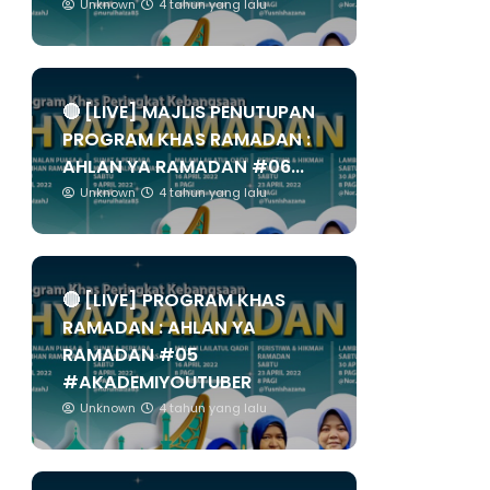
Unknown
4 tahun yang lalu
🔴 [LIVE] MAJLIS PENUTUPAN
PROGRAM KHAS RAMADAN :
AHLAN YA RAMADAN #06...
Unknown
4 tahun yang lalu
🔴 [LIVE] PROGRAM KHAS
RAMADAN : AHLAN YA
RAMADAN #05
#AKADEMIYOUTUBER
Unknown
4 tahun yang lalu