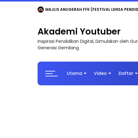
LIVE
🔴 [LIVE] MATEMATIK SR, WANG TAHUN 6
Akademi Youtuber
Inspirasi Pendidikan Digital, Dimulakan oleh G
Generasi Gemilang
Utama
Video
Daftar