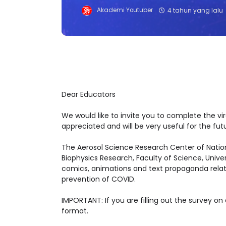
Akademi Youtuber
4 tahun yang lalu
Dear Educators
We would like to invite you to complete the vi
appreciated and will be very useful for the fut
The Aerosol Science Research Center of Natio
Biophysics Research, Faculty of Science, Unive
comics, animations and text propaganda relat
prevention of COVID.
IMPORTANT: If you are filling out the survey on
format.