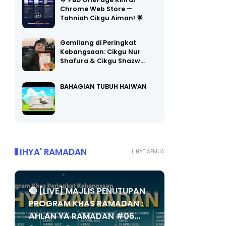
🌟 PBD OnePage Kini di
Chrome Web Store —
Tahniah Cikgu Aiman! 🌟
Gemilang di Peringkat
Kebangsaan: Cikgu Nur
Shafura & Cikgu Shazw…
BAHAGIAN TUBUH HAIWAN
IHYA' RAMADAN
LIHAT SEMUA
🔴 [LIVE] MAJLIS PENUTUPAN
PROGRAM KHAS RAMADAN :
AHLAN YA RAMADAN #06...