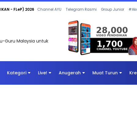
 OLEH CIKGU ANITA #ALLINONE #141 #...
Channel AYU
Telegram Rasmi
Group Junior
#Ak
uru-Guru Malaysia untuk
Kategori
Live!
Anugerah
Muat Turun
Kre