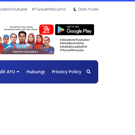
ademiYoutuber
#TuisyenPercuma
Dark mode
dit AYU
Hubungi
Privacy Policy