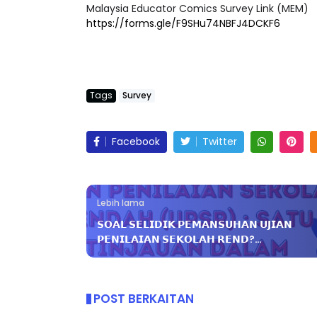
Malaysia Educator Comics Survey Link (MEM)
https://forms.gle/F9SHu74NBFJ4DCKF6
Tags
Survey
Facebook
Twitter
Lebih lama
𝗦𝗢𝗔𝗟 𝗦𝗘𝗟𝗜𝗗𝗜𝗞 𝗣𝗘𝗠𝗔𝗡𝗦𝗨𝗛𝗔𝗡 𝗨𝗝𝗜𝗔𝗡
𝗣𝗘𝗡𝗜𝗟𝗔𝗜𝗔𝗡 𝗦𝗘𝗞𝗢𝗟𝗔𝗛 𝗥𝗘𝗡𝗗?…
POST BERKAITAN