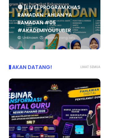
🔴 [LIVE] PROGRAM KHAS
RAMADAN : AHLAN YA
RAMADAN #05
#AKADEMIYOUTUBER
Unknown
4 tahun yang lalu
AKAN DATANG!
LIHAT SEMUA