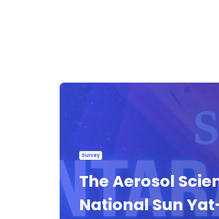
Survey
The Aerosol Scie
National Sun Yat