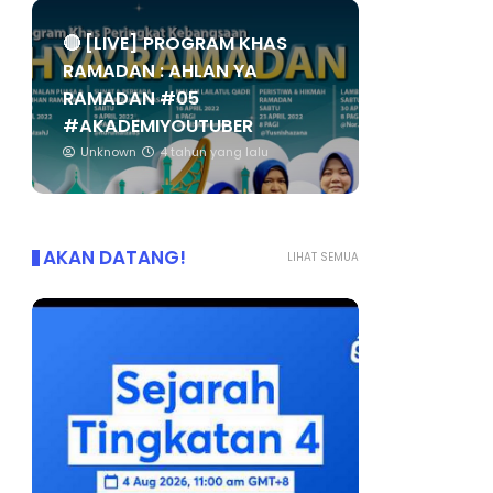
🔴 [LIVE] PROGRAM KHAS
RAMADAN : AHLAN YA
RAMADAN #05
#AKADEMIYOUTUBER
Unknown
4 tahun yang lalu
AKAN DATANG!
LIHAT SEMUA