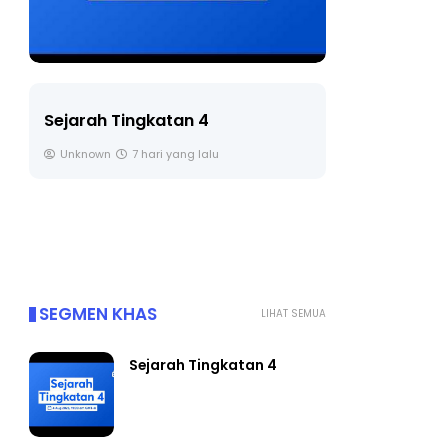
LIVE
Sejarah Tingkatan 4
🔴 [LIVE] 
Unknown
7 hari yang lalu
BEDAH TUN
OLEH CIKGU
Yu. Chekgu 
SEGMEN KHAS
LIHAT SEMUA
Sejarah Tingkatan 4