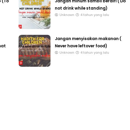
not drink while standing)
Unknown
4 tahun yang lalu
LIVE
T 3 : PROGRAM
Jangan menyisakan makanan (
AT DAN
🔴 [LIVE] MATEMATIK SR, WANG
hat
Never have leftover food)
AN PER...
TAHUN 6 OLEH CIKGU ANITA
Unknown
4 tahun yang lalu
#ALLINONE #141 #...
ang lalu
Yu. Chekgu LK
7 hari yang lalu