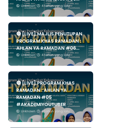
Unknown
4 tahun yang lalu
🔴 [LIVE] MAJLIS PENUTUPAN
PROGRAM KHAS RAMADAN :
AHLAN YA RAMADAN #06...
Unknown
4 tahun yang lalu
🔴 [LIVE] PROGRAM KHAS
RAMADAN : AHLAN YA
RAMADAN #05
#AKADEMIYOUTUBER
Unknown
4 tahun yang lalu