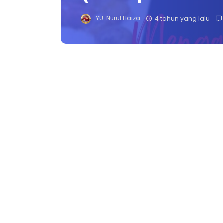
YU. Nurul Haiza
4 tahun yang lalu