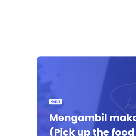
HADIS
Mengambil maka
(Pick up the food 