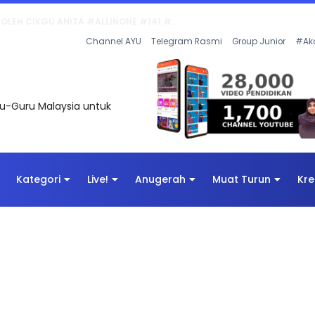
Channel AYU
Telegram Rasmi
Group Junior
#Ak
uru-Guru Malaysia untuk
Kategori
Live!
Anugerah
Muat Turun
Kre