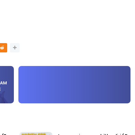
LAM
E
 (To
Jangan minum sambil berdiri ( Do