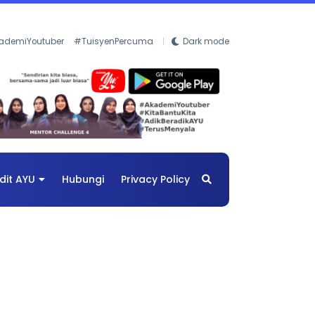
ademiYoutuber
#TuisyenPercuma
Dark mode
dit AYU
Hubungi
Privacy Policy