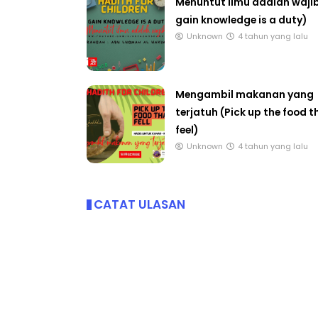
gain knowledge is a duty)
Unknown
4 tahun yang lalu
ICARA PROFESIONAL 8 :
BICARA KORPORA
Mengambil makanan yang
IMBALAN KETUA PENGARAH
MAKANAN SELAM
terjatuh (Pick up the food t
ENDIDIKAN MALAYSIA
BERKUALITI (AMAL
feel)
Unknown
10 hari yang lalu
Unknown
10 hari y
Unknown
4 tahun yang lalu
CATAT ULASAN