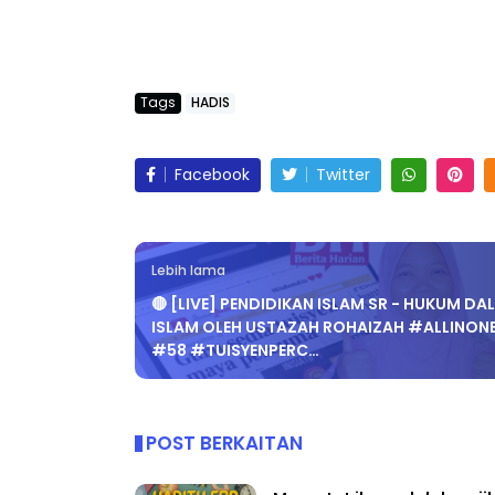
Tags
HADIS
Facebook
Twitter
Lebih lama
🔴 [LIVE] PENDIDIKAN ISLAM SR - HUKUM DA
ISLAM OLEH USTAZAH ROHAIZAH #ALLINON
#58 #TUISYENPERC…
POST BERKAITAN
Menuntut ilmu adalah wajib