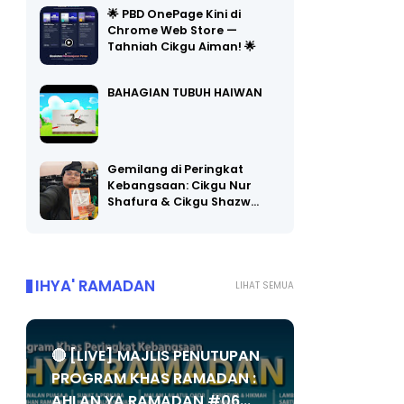
Chrome Web Store —
Tahniah Cikgu Aiman! 🌟
BAHAGIAN TUBUH HAIWAN
Gemilang di Peringkat
Kebangsaan: Cikgu Nur
Shafura & Cikgu Shazw…
IHYA' RAMADAN
LIHAT SEMUA
🔴 [LIVE] MAJLIS PENUTUPAN
PROGRAM KHAS RAMADAN :
AHLAN YA RAMADAN #06...