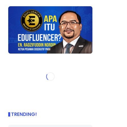
TRENDING!
🌟 PBD OnePage Kini di