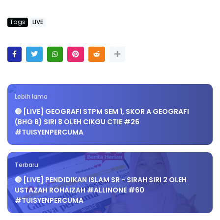
Tags
LIVE
Lebih lama
🔴 [LIVE] GEOGRAFI STPM SEM 1, SKOR A GEOGRAFI
(BHG B) SIRI 8 OLEH CIKGU CTIE #26
#TUISYENPERCUMA
Terbaru
🔴 [LIVE] PENDIDIKAN ISLAM SR - SIRAH SIRI 2 OLEH
USTAZAH ROHAIZAH #ALLINONE #60
#TUISYENPERCUMA