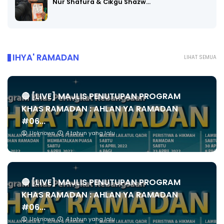
Nur Shafura & Cikgu Shazw…
IHYA' RAMADAN
LIHAT SEMUA
🔴 [LIVE] MAJLIS PENUTUPAN PROGRAM
KHAS RAMADAN : AHLAN YA RAMADAN
#06...
Unknown
4 tahun yang lalu
🔴 [LIVE] MAJLIS PENUTUPAN PROGRAM
KHAS RAMADAN : AHLAN YA RAMADAN
#06...
Unknown
4 tahun yang lalu