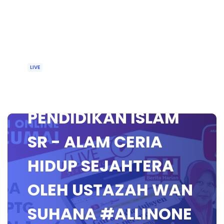
LIVE
🔴 [LIVE]
PENDIDIKAN ISLAM
SR - ALAM CERIA
HIDUP SEJAHTERA
OLEH USTAZAH WAN
SUHANA #ALLINONE