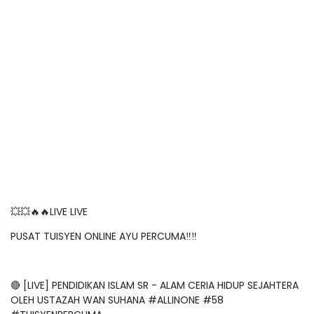
💥💥🔥🔥LIVE LIVE
PUSAT TUISYEN ONLINE AYU PERCUMA‼️‼️
🔴 [LIVE] PENDIDIKAN ISLAM SR - ALAM CERIA HIDUP SEJAHTERA
OLEH USTAZAH WAN SUHANA #ALLINONE #58