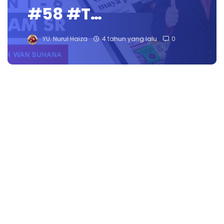
#58 #T…
YU. Nurul Haiza
4 tahun yang lalu
0