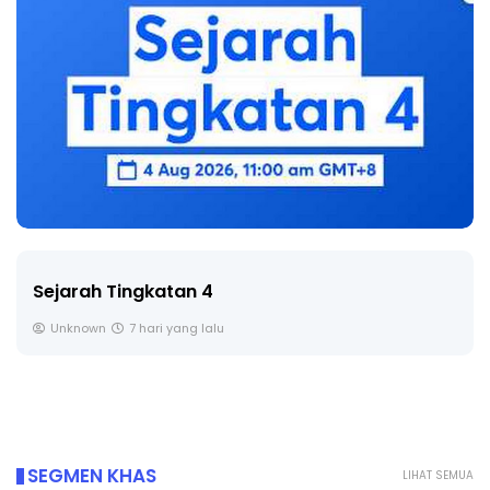
LIVE
🔴 [LIVE] PRINSIP PERAKAUNAN, BEDAH TUNTAS
SOALAN 1 TRIAL OLEH CIKGU ...
Yu. Chekgu LK
8 hari yang lalu
SEGMEN KHAS
LIHAT SEMUA