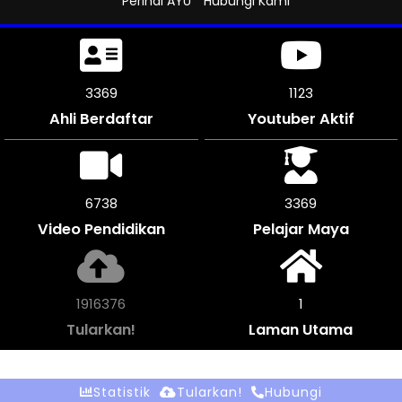
Perihal AYU
Hubungi Kami
3855
1285
Ahli Berdaftar
Youtuber Aktif
7704
3852
Video Pendidikan
Pelajar Maya
2193072
1
Tularkan!
Laman Utama
Statistik
Tularkan!
Hubungi