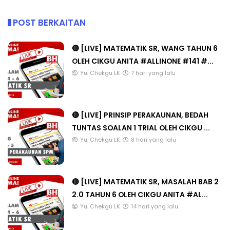
POST BERKAITAN
🔴 [LIVE] MATEMATIK SR, WANG TAHUN 6
OLEH CIKGU ANITA #ALLINONE #141 #...
Yu. Chekgu LK
7 hari yang lalu
🔴 [LIVE] PRINSIP PERAKAUNAN, BEDAH
TUNTAS SOALAN 1 TRIAL OLEH CIKGU ...
Yu. Chekgu LK
8 hari yang lalu
🔴 [LIVE] MATEMATIK SR, MASALAH BAB 2
2.0 TAHUN 6 OLEH CIKGU ANITA #AL...
Yu. Chekgu LK
14 hari yang lalu