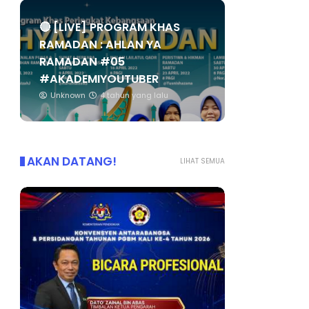
🔴 [LIVE] PROGRAM KHAS
RAMADAN : AHLAN YA
RAMADAN #05
#AKADEMIYOUTUBER
Unknown
4 tahun yang lalu
AKAN DATANG!
LIHAT SEMUA