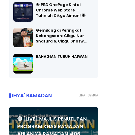
Chrome Web Store —
Tahniah Cikgu Aiman! 🌟
Gemilang di Peringkat
Kebangsaan: Cikgu Nur
Shafura & Cikgu Shazw…
BAHAGIAN TUBUH HAIWAN
IHYA' RAMADAN
LIHAT SEMUA
🔴 [LIVE] MAJLIS PENUTUPAN
PROGRAM KHAS RAMADAN :
AHLAN YA RAMADAN #06...