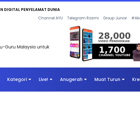
KAN - FLeP) 2026
Channel AYU
Telegram Rasmi
Group Junior
#Ak
uru-Guru Malaysia untuk
Kategori
Live!
Anugerah
Muat Turun
Kre