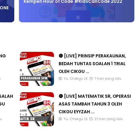
NONE
ANG
🔴 [LIVE] PRINSIP PERAKAUNAN,
BEDAH TUNTAS SOALAN 1 TRIAL
OLEH CIKGU ...
u
Yu. Chekgu LK
7 hari yang lalu
ASALAH
🔴 [LIVE] MATEMATIK SR, OPERASI
KGU
ASAS TAMBAH TAHUN 3 OLEH
CIKGU EYYZAH ...
lu
Yu. Chekgu LK
21 hari yang lalu