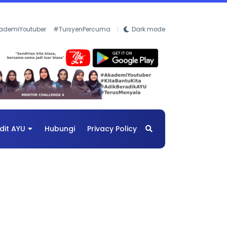
ademiYoutuber
#TuisyenPercuma
Dark mode
dit AYU
Hubungi
Privacy Policy