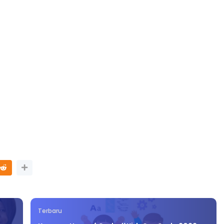
LIVE
n 4
🔴 [LIVE] PRINSIP PERAKAUNAN,
ng lalu
BEDAH TUNTAS SOALAN 1 TRIAL
OLEH CIKGU ...
Yu. Chekgu LK
7 hari yang lalu
Terbaru
Kempen Hour of Code #KidsCanCode 2022