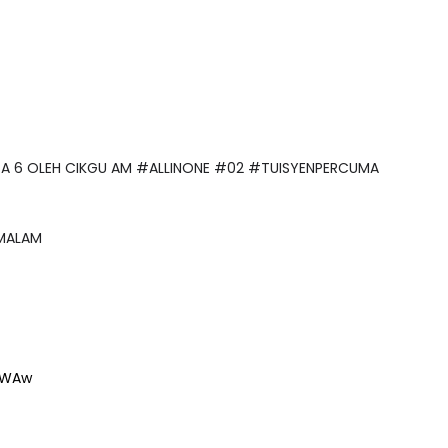
NGGA 6 OLEH CIKGU AM #ALLINONE #02 #TUISYENPERCUMA
 MALAM
TWAw