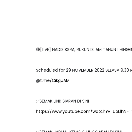
🔴[LIVE] HADIS KSRA, RUKUN ISLAM TAHUN 1 HI
Scheduled for 29 NOVEMBER 2022 SELASA 9.30
@
t.me/CikguAM
✅SEMAK LINK SIARAN DI SINI
https://www.youtube.com/watch?v=UoL1hN-
✅SEMAK JADUAL KELAS & LINK SIARAN DI SINI