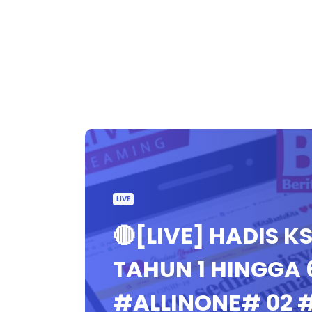
LIVE
🔴[LIVE] HADIS K
TAHUN 1 HINGGA 
#ALLINONE# 02 