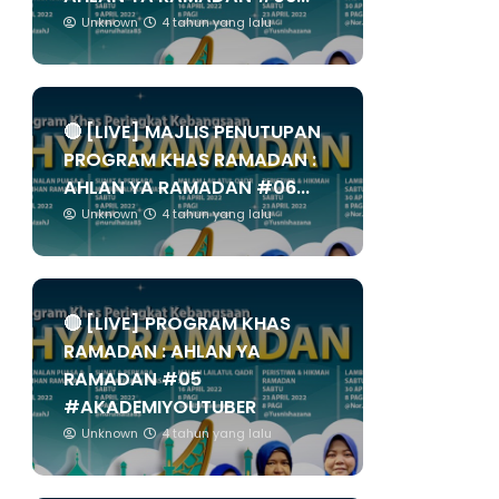
Unknown
4 tahun yang lalu
🔴 [LIVE] MAJLIS PENUTUPAN
PROGRAM KHAS RAMADAN :
AHLAN YA RAMADAN #06...
Unknown
4 tahun yang lalu
🔴 [LIVE] PROGRAM KHAS
RAMADAN : AHLAN YA
RAMADAN #05
#AKADEMIYOUTUBER
Unknown
4 tahun yang lalu