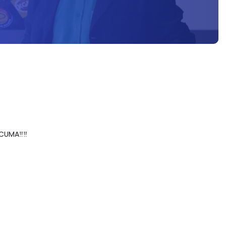
CUMA‼️‼️