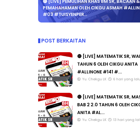
PEMAHAHAMAN OLEH CIKGU ASMAH #ALLI
#03 #TUISYENPER…
POST BERKAITAN
🔴 [LIVE] MATEMATIK SR, W
TAHUN 6 OLEH CIKGU ANITA
#ALLINONE #141 #...
Yu. Chekgu LK
6 hari yang lal
🔴 [LIVE] MATEMATIK SR, M
BAB 2 2.0 TAHUN 6 OLEH CI
ANITA #AL...
Yu. Chekgu LK
13 hari yang la