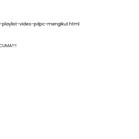
playlist-video-pdpc-mengikut.html
CUMA‼️‼️