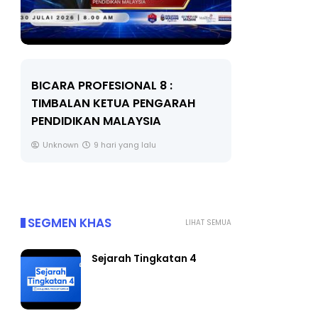
BICARA PROFESIONAL 8 :
BICARA K
TIMBALAN KETUA PENGARAH
MAKANAN 
PENDIDIKAN MALAYSIA
BERKUALITI
Unknown
9 hari yang lalu
Unknown
SEGMEN KHAS
LIHAT SEMUA
Sejarah Tingkatan 4