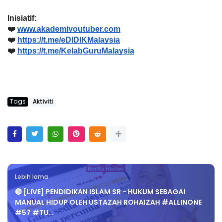
Inisiatif:
❤️ 
www.akademiyoutuber.com
❤️ 
https://t.me/eDIDIKMalaysia
❤️ 
https://t.me/KelabGuruMalaysia
Tags
Aktiviti
Lebih lama
🔴 [LIVE] PENDIDIKAN ISLAM SR - HUKUM SEBAGAI
MANUAL HIDUP OLEH USTAZAH ROHAIZAH #ALLINONE
#57 #TU…