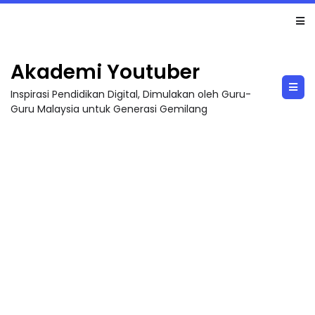
MAJLIS ANUGERAH FFK (FESTIVAL LENSA PENDIDIKAN - FLeP) 2026
Akademi Youtuber
Inspirasi Pendidikan Digital, Dimulakan oleh Guru-
Guru Malaysia untuk Generasi Gemilang