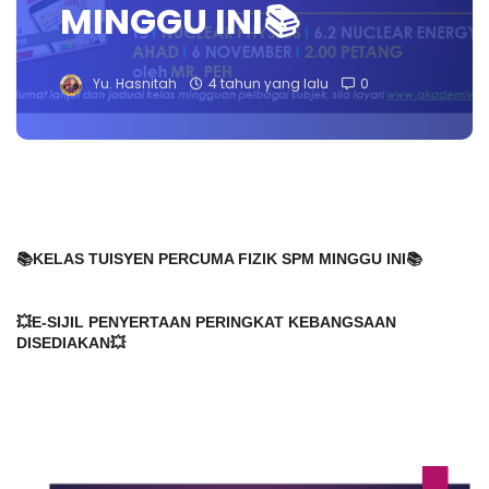
MINGGU INI📚
Yu. Hasnitah
4 tahun yang lalu
0
📚KELAS TUISYEN PERCUMA FIZIK SPM MINGGU INI📚
💥E-SIJIL PENYERTAAN PERINGKAT KEBANGSAAN 
DISEDIAKAN💥