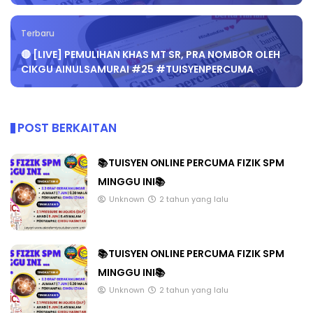
Terbaru
🔴 [LIVE] PEMULIHAN KHAS MT SR, PRA NOMBOR OLEH
CIKGU AINULSAMURAI #25 #TUISYENPERCUMA
POST BERKAITAN
📚TUISYEN ONLINE PERCUMA FIZIK SPM
MINGGU INI📚
Unknown
2 tahun yang lalu
📚TUISYEN ONLINE PERCUMA FIZIK SPM
MINGGU INI📚
Unknown
2 tahun yang lalu