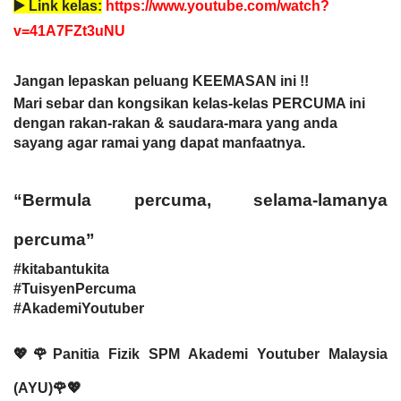
▶️ 
Link kelas:
https://www.youtube.com/watch?
v=41A7FZt3uNU
Jangan lepaskan peluang KEEMASAN ini !!
Mari sebar dan kongsikan kelas-kelas PERCUMA ini 
dengan rakan-rakan & saudara-mara yang anda 
sayang agar ramai yang dapat manfaatnya. 
“Bermula percuma, selama-lamanya 
percuma”
#kitabantukita
#TuisyenPercuma
#AkademiYoutuber
💖🌹Panitia Fizik SPM Akademi Youtuber Malaysia 
(AYU)🌹💖