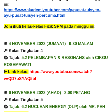
ini:
https://www.akademiyoutuber.com/p/pusat-tuisyen-
ayu-pusat-tuisyen-percuma.html
Jom ikuti kelas-kelas Fizik SPM pada minggu ini
:
📆 
4 NOVEMBER 
2022 (JUMAAT) - 
9:30 MALAM
🔎 Kelas Tingkatan 4
📚 Tajuk: 
5.2 PELEMBAPAN & RESONANS 
oleh
 CIKGU 
ROSEMAWATI
▶️ 
Link kelas:
https://www.youtube.com/watch?
v=QD7oSYAQ5bI
📆 
6 NOVEMBER
2022 (AHAD) - 
2:00 PETANG
🔎 Kelas Tingkatan 5
📚 
Tajuk: 
6.2 NUCLEAR ENERGY (DLP) 
oleh
 MR. PEH