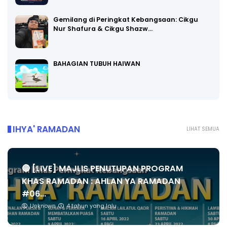
Gemilang di Peringkat Kebangsaan: Cikgu
Nur Shafura & Cikgu Shazw…
BAHAGIAN TUBUH HAIWAN
IHYA' RAMADAN
LIHAT SEMUA
🔴 [LIVE] MAJLIS PENUTUPAN PROGRAM
KHAS RAMADAN : AHLAN YA RAMADAN
#06...
Unknown
4 tahun yang lalu