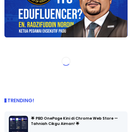
TRENDING!
🌟 PBD OnePage Kini di Chrome Web Store —
Tahniah Cikgu Aiman! 🌟