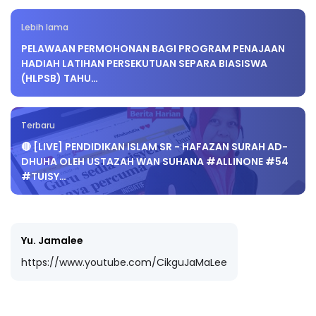
Lebih lama
PELAWAAN PERMOHONAN BAGI PROGRAM PENAJAAN
HADIAH LATIHAN PERSEKUTUAN SEPARA BIASISWA
(HLPSB) TAHU…
Terbaru
🔴 [LIVE] PENDIDIKAN ISLAM SR - HAFAZAN SURAH AD-
DHUHA OLEH USTAZAH WAN SUHANA #ALLINONE #54
#TUISY…
Yu. Jamalee
https://www.youtube.com/CikguJaMaLee