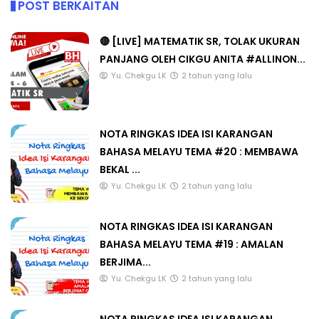
POST BERKAITAN
🔴 [LIVE] MATEMATIK SR, TOLAK UKURAN
PANJANG OLEH CIKGU ANITA #ALLINON...
Yu. Chekgu LK
2 tahun yang lalu
NOTA RINGKAS IDEA ISI KARANGAN
BAHASA MELAYU TEMA #20 : MEMBAWA
BEKAL ...
Yu. Chekgu LK
2 tahun yang lalu
NOTA RINGKAS IDEA ISI KARANGAN
BAHASA MELAYU TEMA #19 : AMALAN
BERJIMA...
Yu. Chekgu LK
2 tahun yang lalu