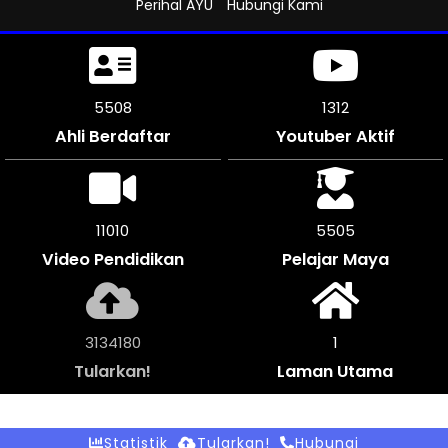
Perihal AYU
Hubungi Kami
5931
1312
Ahli Berdaftar
Youtuber Aktif
11862
5928
Video Pendidikan
Pelajar Maya
3375008
1
Tularkan!
Laman Utama
Statistik
Tularkan!
Hubungi