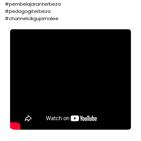
#pembelajaranterbeza
#pedagogiterbeza
#channelcikgujamalee