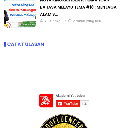
NOTA RINGKAS IDEA ISI KARANGAN
BAHASA MELAYU TEMA #18 : MENJAGA
ALAM S...
Yu. Chekgu LK
2 tahun yang lalu
CATAT ULASAN