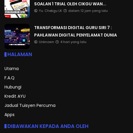
SOALAN 1 TRIAL OLEH CIKGU WAN...
Yu. Chekgu LK
dalam 12 jam yang lalu
TRANSFORMASI DIGITAL GURU SIRI 7 :
PAHLAWAN DIGITAL PENYELAMAT DUNIA
Unknown
4 hari yang lalu
HALAMAN
Utama
F.A.Q
Hubungi
Kredit AYU
Jadual Tuisyen Percuma
Apps
DIBAWAKAN KEPADA ANDA OLEH