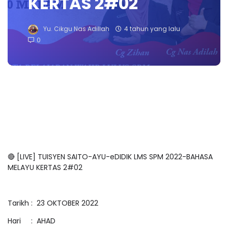
KERTAS 2#02
Yu. Cikgu Nas Adillah
4 tahun yang lalu
0
🔴 [LIVE] TUISYEN SAITO-AYU-eDIDIK LMS SPM 2022-BAHASA
MELAYU KERTAS 2#02
Tarikh : 23 OKTOBER 2022
Hari : AHAD