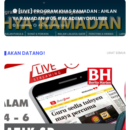
🔴 [LIVE] PROGRAM KHAS RAMADAN : AHLAN
YA RAMADAN #05 #AKADEMIYOUTUBER
Unknown
4 tahun yang lalu
AKAN DATANG!
LIHAT SEMUA