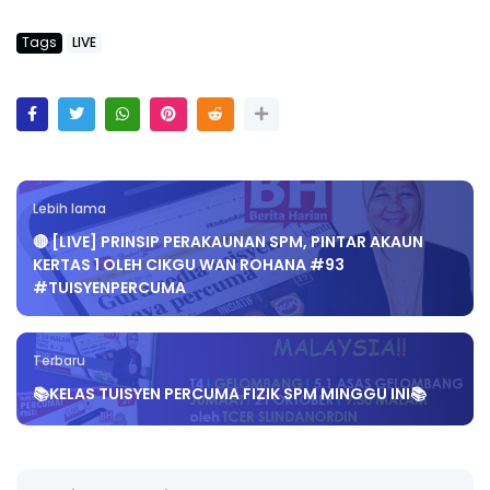
Tags
LIVE
Lebih lama
🔴 [LIVE] PRINSIP PERAKAUNAN SPM, PINTAR AKAUN
KERTAS 1 OLEH CIKGU WAN ROHANA #93
#TUISYENPERCUMA
Terbaru
📚KELAS TUISYEN PERCUMA FIZIK SPM MINGGU INI📚