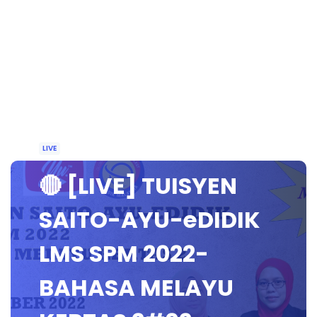
LIVE
🔴 [LIVE] TUISYEN
SAITO-AYU-eDIDIK
LMS SPM 2022-
BAHASA MELAYU