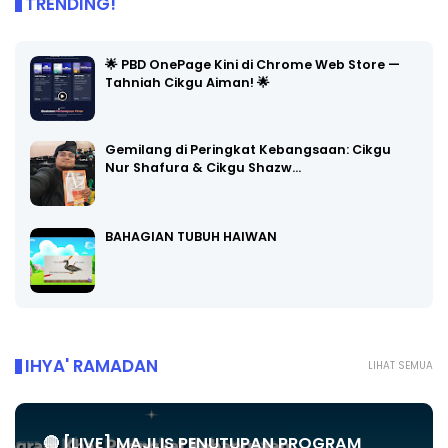
TRENDING!
🌟 PBD OnePage Kini di Chrome Web Store —
Tahniah Cikgu Aiman! 🌟
Gemilang di Peringkat Kebangsaan: Cikgu
Nur Shafura & Cikgu Shazw…
BAHAGIAN TUBUH HAIWAN
IHYA' RAMADAN
LIHAT SEMUA
🔴 [LIVE] MAJLIS PENUTUPAN PROGRAM