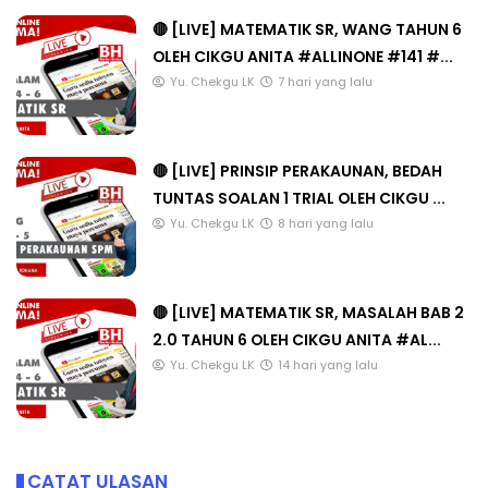
🔴 [LIVE] MATEMATIK SR, WANG TAHUN 6
OLEH CIKGU ANITA #ALLINONE #141 #...
Yu. Chekgu LK
7 hari yang lalu
🔴 [LIVE] PRINSIP PERAKAUNAN, BEDAH
TUNTAS SOALAN 1 TRIAL OLEH CIKGU ...
Yu. Chekgu LK
8 hari yang lalu
🔴 [LIVE] MATEMATIK SR, MASALAH BAB 2
2.0 TAHUN 6 OLEH CIKGU ANITA #AL...
Yu. Chekgu LK
14 hari yang lalu
CATAT ULASAN