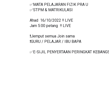
✅MATA PELAJARAN FIZIK PRA U
✅STPM & MATRIKULASI
Ahad  16/10/2022 ‼️ LIVE
Jam 5:00 petang  ‼️ LIVE
❗️Jemput semua Join sama
❗️GURU / PELAJAR / IBU BAPA
✅E-SIJIL PENYERTAAN PERINGKAT KEBANG