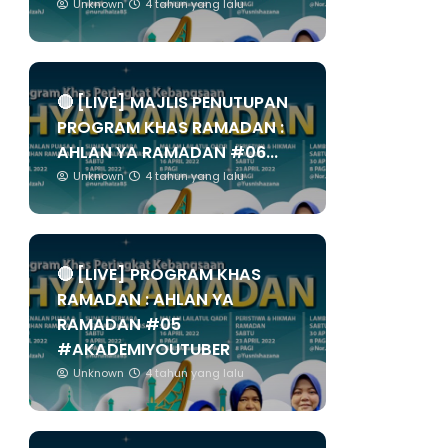
Unknown
4 tahun yang lalu
🔴 [LIVE] MAJLIS PENUTUPAN
PROGRAM KHAS RAMADAN :
AHLAN YA RAMADAN #06...
Unknown
4 tahun yang lalu
🔴 [LIVE] PROGRAM KHAS
RAMADAN : AHLAN YA
RAMADAN #05
#AKADEMIYOUTUBER
Unknown
4 tahun yang lalu