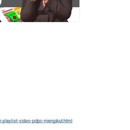
3 :
Sejarah Tingkatan 4
PRIMARY
Unknown
6 hari yang lalu
DONESIA
ng lalu
-playlist-video-pdpc-mengikut.html