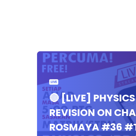
LIVE
🔴 [LIVE] PHYSICS
REVISION ON CH
ROSMAYA #36 #