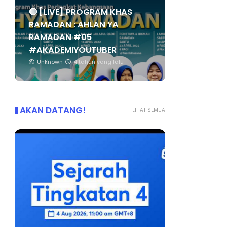
🔴 [LIVE] PROGRAM KHAS
RAMADAN : AHLAN YA
RAMADAN #05
#AKADEMIYOUTUBER
Unknown
4 tahun yang lalu
AKAN DATANG!
LIHAT SEMUA