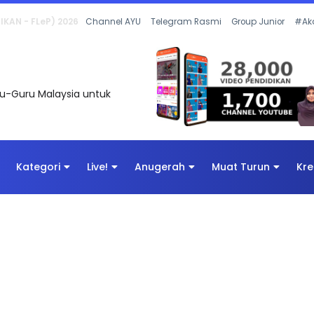
 OLEH CIKGU ANITA #ALLINONE #141 #...
Channel AYU
Telegram Rasmi
Group Junior
#Ak
uru-Guru Malaysia untuk
Kategori
Live!
Anugerah
Muat Turun
Kre