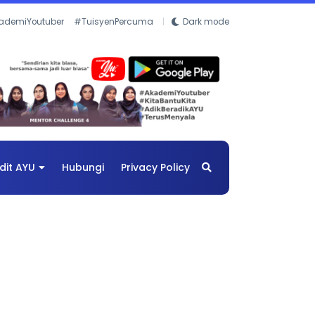
ademiYoutuber
#TuisyenPercuma
Dark mode
dit AYU
Hubungi
Privacy Policy