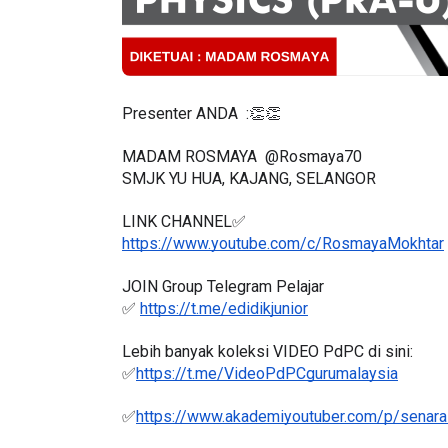
ICARA KORPORAT 3 : PROGRAM
KEYNOTE SPEAKER 
Presenter ANDA  :👏👏
AKANAN SELAMAT DAN
TRANSFORMING 
ERKUALITI (AMALAN PER...
EDUCATION IN IN
MADAM ROSMAYA  @Rosmaya70
THROUG...
SMJK YU HUA, KAJANG, SELANGOR 
Unknown
9 hari yang lalu
Unknown
9 hari ya
LINK CHANNEL✅
https://www.youtube.com/c/RosmayaMokhtar
JOIN Group Telegram Pelajar
✅ 
https://t.me/edidikjunior
Lebih banyak koleksi VIDEO PdPC di sini:
✅
https://t.me/VideoPdPCgurumalaysia
✅
https://www.akademiyoutuber.com/p/senarai