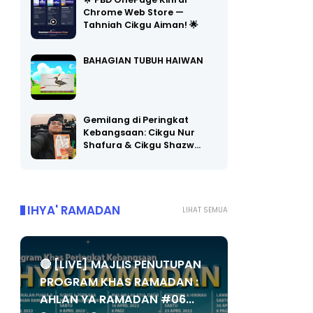
🌟 PBD OnePage Kini di
Chrome Web Store —
Tahniah Cikgu Aiman! 🌟
BAHAGIAN TUBUH HAIWAN
Gemilang di Peringkat
Kebangsaan: Cikgu Nur
Shafura & Cikgu Shazw…
IHYA' RAMADAN
LIHAT SEMUA
🔴 [LIVE] MAJLIS PENUTUPAN
PROGRAM KHAS RAMADAN :
AHLAN YA RAMADAN #06...