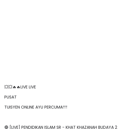
💥💥🔥🔥LIVE LIVE
PUSAT
TUISYEN ONLINE AYU PERCUMA‼️‼️
🔴 [LIVE] PENDIDIKAN ISLAM SR - KHAT KHAZANAH BUDAYA 2