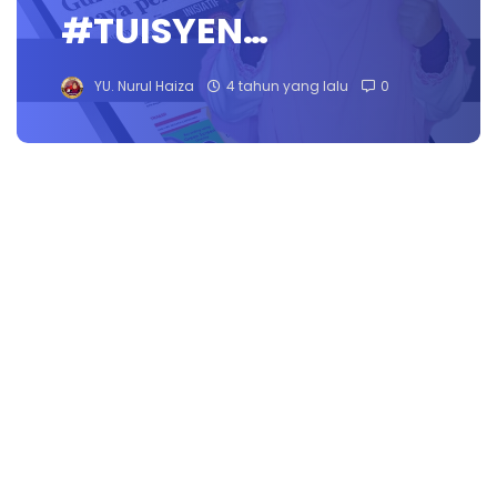
#TUISYEN…
YU. Nurul Haiza
4 tahun yang lalu
0