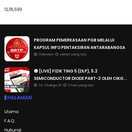
12,115,599
PROGRAM PEMERKASAAN PGB MELALUI
KAPSUL INFO PENTAKSIRAN ANTARABANGSA
Unknown
sehari yang lalu
🔴 [LIVE] FIZIK TING 5 (DLP), 5.2
SEMICONDUCTOR DIODE PART-2 OLEH CIKG...
Yu. Chekgu LK
2 hari yang lalu
HALAMAN
Utama
F.A.Q
Hubungi