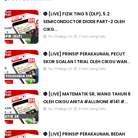
🔴 [LIVE] FIZIK TING 5 (DLP), 5.2
SEMICONDUCTOR DIODE PART-2 OLEH
CIKG...
Yu. Chekgu LK
2 hari yang lalu
🔴 [LIVE] PRINSIP PERAKAUNAN, PECUT
SKOR SOALAN 1 TRIAL OLEH CIKGU WAN...
Yu. Chekgu LK
2 hari yang lalu
🔴 [LIVE] MATEMATIK SR, WANG TAHUN 6
OLEH CIKGU ANITA #ALLINONE #141 #...
Yu. Chekgu LK
9 hari yang lalu
🔴 [LIVE] PRINSIP PERAKAUNAN, BEDAH