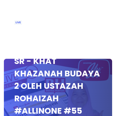
LIVE
🔴 [LIVE]
PENDIDIKAN ISLAM
SR - KHAT
KHAZANAH BUDAYA
2 OLEH USTAZAH
ROHAIZAH
#ALLINONE #55