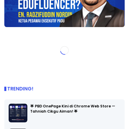
TRENDING!
🌟 PBD OnePage Kini di Chrome Web Store —
Tahniah Cikgu Aiman! 🌟