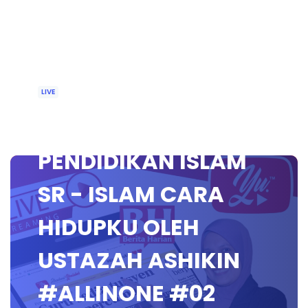
LIVE
🔴 [LIVE]
PENDIDIKAN ISLAM
SR - ISLAM CARA
HIDUPKU OLEH
USTAZAH ASHIKIN
#ALLINONE #02