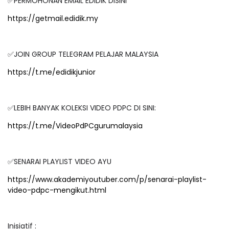
✅PERMOHONAN EMAIL EDIDIK DISINI
https://getmail.edidik.my
✅JOIN GROUP TELEGRAM PELAJAR MALAYSIA
https://t.me/edidikjunior
✅LEBIH BANYAK KOLEKSI VIDEO PDPC DI SINI:
https://t.me/VideoPdPCgurumalaysia
✅SENARAI PLAYLIST VIDEO AYU
https://www.akademiyoutuber.com/p/senarai-playlist-
video-pdpc-mengikut.html
Inisiatif :