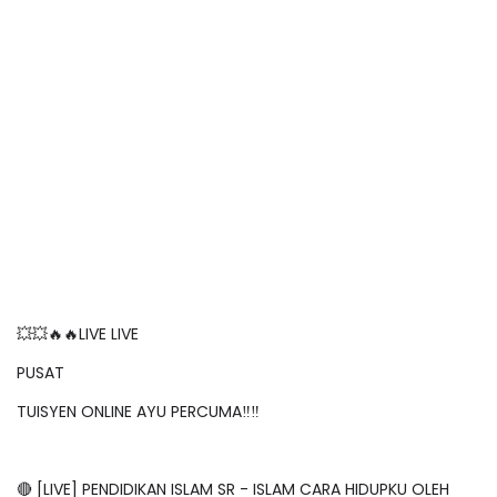
💥💥🔥🔥LIVE LIVE
PUSAT
TUISYEN ONLINE AYU PERCUMA‼️‼️
🔴 [LIVE] PENDIDIKAN ISLAM SR - ISLAM CARA HIDUPKU OLEH