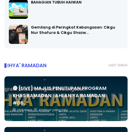
BAHAGIAN TUBUH HAIWAN
Gemilang di Peringkat Kebangsaan: Cikgu
Nur Shafura & Cikgu Shazw…
IHYA' RAMADAN
LIHAT SEMUA
🔴 [LIVE] MAJLIS PENUTUPAN PROGRAM
KHAS RAMADAN : AHLAN YA RAMADAN
#06...
Unknown
4 tahun yang lalu