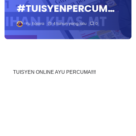
#TUISYENPERCUM…
Yu. Eqaira
4 tahun yang lalu
0
TUISYEN ONLINE AYU PERCUMA‼️‼️