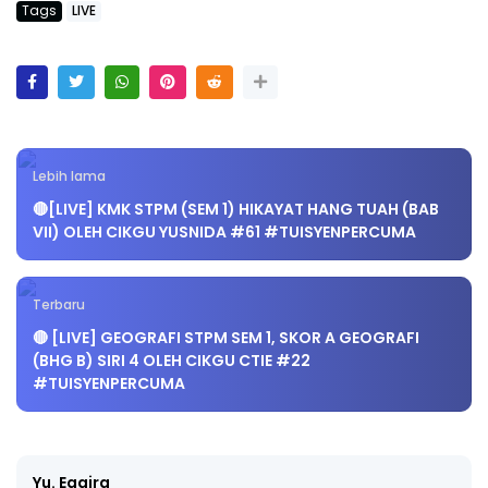
Tags
LIVE
Lebih lama
🔴[LIVE] KMK STPM (SEM 1) HIKAYAT HANG TUAH (BAB
VII) OLEH CIKGU YUSNIDA #61 #TUISYENPERCUMA
Terbaru
🔴 [LIVE] GEOGRAFI STPM SEM 1, SKOR A GEOGRAFI
(BHG B) SIRI 4 OLEH CIKGU CTIE #22
#TUISYENPERCUMA
Yu. Eqaira