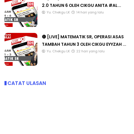
2.0 TAHUN 6 OLEH CIKGU ANITA #AL...
Yu. Chekgu LK
14 hari yang lalu
🔴 [LIVE] MATEMATIK SR, OPERASI ASAS
TAMBAH TAHUN 3 OLEH CIKGU EYYZAH ...
Yu. Chekgu LK
22 hari yang lalu
CATAT ULASAN