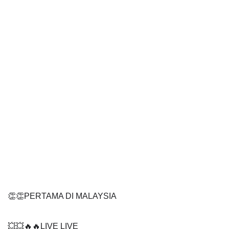
👏👏PERTAMA DI MALAYSIA
💥💥🔥🔥LIVE LIVE 