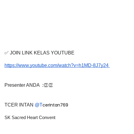
✅ JOIN LINK KELAS YOUTUBE
https://www.youtube.com/watch?v=h1MD-8J7y24 
Presenter ANDA  :👏👏
cerIntan769
TCER INTAN
@T
SK Sacred Heart Convent