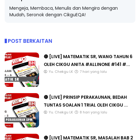
Mengeja, Membaca, Menulis dan Mengira dengan
Mudah, Seronok dengan CikguEQA!
POST BERKAITAN
🔴 [LIVE] MATEMATIK SR, WANG TAHUN 6
OLEH CIKGU ANITA #ALLINONE #141 #...
Yu. Chekgu LK
7 hari yang lalu
🔴 [LIVE] PRINSIP PERAKAUNAN, BEDAH
TUNTAS SOALAN 1 TRIAL OLEH CIKGU ...
Yu. Chekgu LK
8 hari yang lalu
🔴 [LIVE] MATEMATIK SR, MASALAH BAB 2