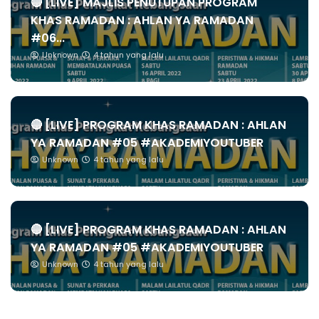
🔴 [LIVE] MAJLIS PENUTUPAN PROGRAM
KHAS RAMADAN : AHLAN YA RAMADAN
#06...
Unknown
4 tahun yang lalu
🔴 [LIVE] PROGRAM KHAS RAMADAN : AHLAN
YA RAMADAN #05 #AKADEMIYOUTUBER
Unknown
4 tahun yang lalu
🔴 [LIVE] PROGRAM KHAS RAMADAN : AHLAN
YA RAMADAN #05 #AKADEMIYOUTUBER
Unknown
4 tahun yang lalu