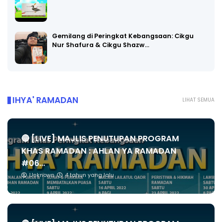
Gemilang di Peringkat Kebangsaan: Cikgu
Nur Shafura & Cikgu Shazw…
IHYA' RAMADAN
LIHAT SEMUA
🔴 [LIVE] MAJLIS PENUTUPAN PROGRAM
KHAS RAMADAN : AHLAN YA RAMADAN
#06...
Unknown
4 tahun yang lalu