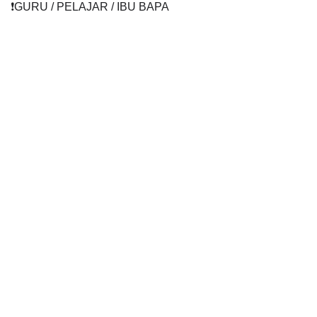
❗️GURU / PELAJAR / IBU BAPA