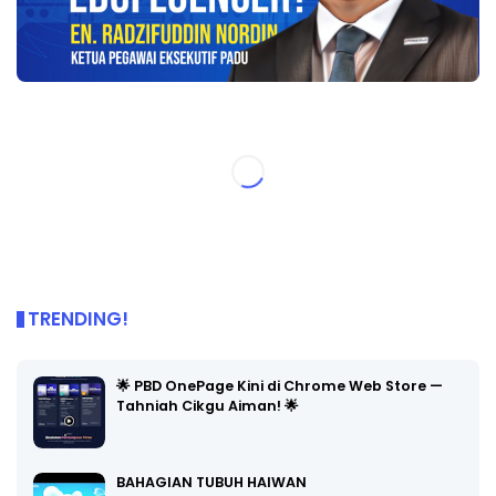
TRENDING!
🌟 PBD OnePage Kini di Chrome Web Store —
Tahniah Cikgu Aiman! 🌟
BAHAGIAN TUBUH HAIWAN