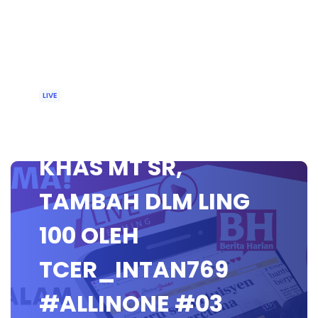
LIVE
🔴 [LIVE] PEMULIHAN
KHAS MT SR,
TAMBAH DLM LING
100 OLEH
TCER_INTAN769
#ALLINONE #03