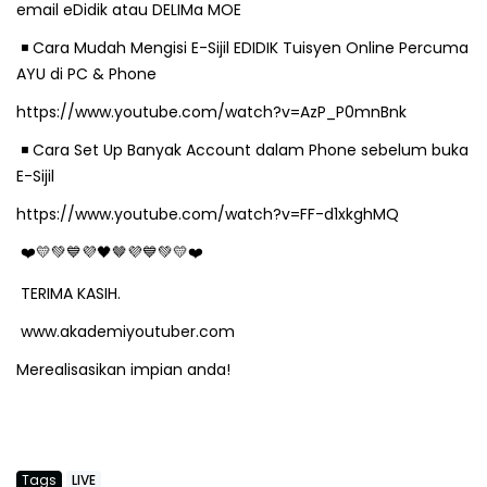
email eDidik atau DELIMa MOE
◾
️ Cara Mudah Mengisi E-Sijil EDIDIK Tuisyen Online Percuma
AYU di PC & Phone
https://www.youtube.com/watch?v=AzP_P0mnBnk
◾
️ Cara Set Up Banyak Account dalam Phone sebelum buka
E-Sijil
https://www.youtube.com/watch?v=FF-d1xkghMQ
❤
💛💚💙💜🖤
🤎
💜💙💚💛❤
TERIMA KASIH.
www.akademiyoutuber.com
Merealisasikan impian anda!
Tags
LIVE