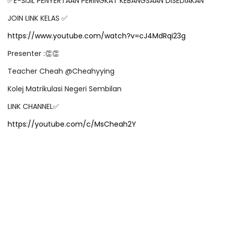
✅
E-SIJIL PENYERTAAN PERINGKAT KEBANGSAAN DISEDIAKAN
JOIN LINK KELAS
✅
https://www.youtube.com/watch?v=cJ4MdRqi23g
Presenter :
👏👏
Teacher Cheah @Cheahyying
Kolej Matrikulasi Negeri Sembilan
LINK CHANNEL
✅
https://youtube.com/c/MsCheah2Y