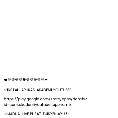
❤
💛💚💙💜🖤
🤎
💜💙💚💛❤
✅
INSTALL APLIKASI AKADEMI YOUTUBER
https://play.google.com/store/apps/details?
id=com.akademiyoutuber.appname
✅
JADUAL LIVE PUSAT TUISYEN AYU ! :