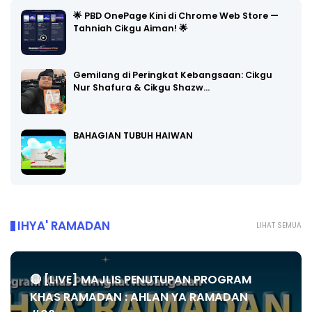
🌟 PBD OnePage Kini di Chrome Web Store —
Tahniah Cikgu Aiman! 🌟
Gemilang di Peringkat Kebangsaan: Cikgu
Nur Shafura & Cikgu Shazw…
BAHAGIAN TUBUH HAIWAN
IHYA' RAMADAN
LIHAT SEMUA
🔴 [LIVE] MAJLIS PENUTUPAN PROGRAM
KHAS RAMADAN : AHLAN YA RAMADAN