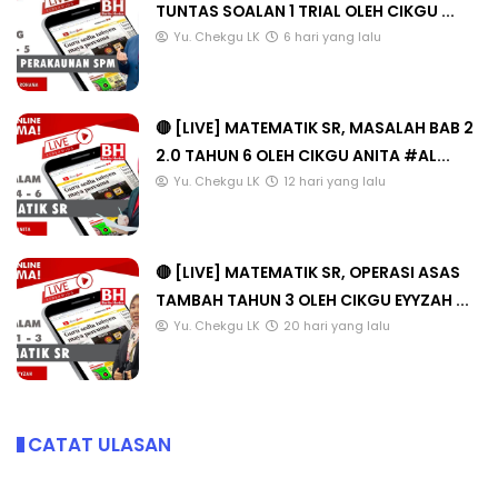
TUNTAS SOALAN 1 TRIAL OLEH CIKGU ...
Yu. Chekgu LK
6 hari yang lalu
🔴 [LIVE] MATEMATIK SR, MASALAH BAB 2
2.0 TAHUN 6 OLEH CIKGU ANITA #AL...
Yu. Chekgu LK
12 hari yang lalu
🔴 [LIVE] MATEMATIK SR, OPERASI ASAS
TAMBAH TAHUN 3 OLEH CIKGU EYYZAH ...
Yu. Chekgu LK
20 hari yang lalu
CATAT ULASAN