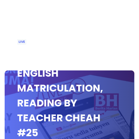
LIVE
🔴[LIVE] MUET &
ENGLISH
MATRICULATION,
READING BY
TEACHER CHEAH
#25