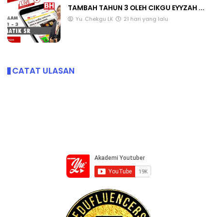
TAMBAH TAHUN 3 OLEH CIKGU EYYZAH ...
Yu. Chekgu LK
21 hari yang lalu
CATAT ULASAN