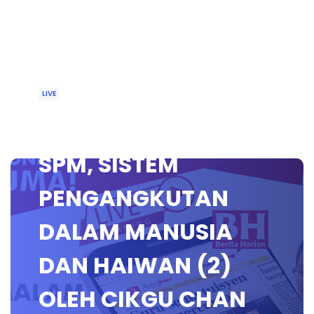
LIVE
🔴[LIVE] BIOLOGI
SPM, SISTEM
PENGANGKUTAN
DALAM MANUSIA
DAN HAIWAN (2)
OLEH CIKGU CHAN