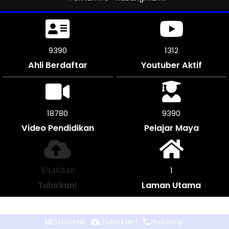
9726
1312
Ahli Berdaftar
Youtuber Aktif
19452
9723
Video Pendidikan
Pelajar Maya
5535628
1
Tularkan!
Laman Utama
Statistik
Tularkan!
Hubungi