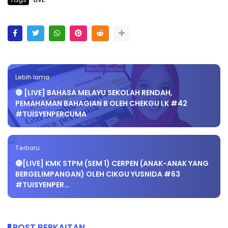
Tags
LIVE
Lebih lama
🔴 [LIVE] BAHASA MELAYU SEKOLAH RENDAH,
PEMAHAMAN BAHAGIAN B OLEH CHEKGU LK #42
#TUISYENPERCUMA
Terbaru
🔴[LIVE] KMK STPM (SEM 1) CERPEN (ANAK-ANAK YANG
BERGELIMPANGAN) OLEH CIKGU YUSNIDA #63
#TUISYENPER…
POST BERKAITAN