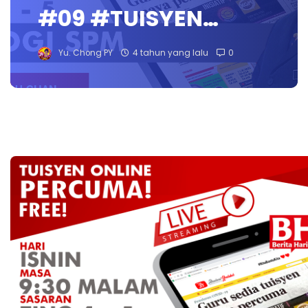
#09 #TUISYEN…
Yu. Chong PY
4 tahun yang lalu
0