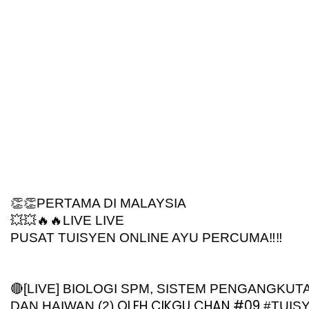
👏👏PERTAMA DI MALAYSIA
💥💥🔥🔥LIVE LIVE
PUSAT TUISYEN ONLINE AYU PERCUMA‼️‼️
🔴[LIVE] BIOLOGI SPM, SISTEM PENGANGKUT
OLEH CIKGU CHAN #09 
DAN HAIWAN (2) 
#TUIS