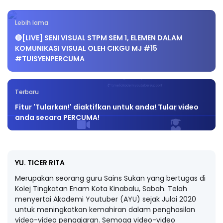
Lebih lama
🔴[LIVE] SENI VISUAL STPM SEM 1, ELEMEN DALAM
KOMUNIKASI VISUAL OLEH CIKGU MJ #15
#TUISYENPERCUMA
Terbaru
Fitur 'Tularkan!' diaktifkan untuk anda! Tular video
anda secara PERCUMA!
YU. TICER RITA
Merupakan seorang guru Sains Sukan yang bertugas di
Kolej Tingkatan Enam Kota Kinabalu, Sabah. Telah
menyertai Akademi Youtuber (AYU) sejak Julai 2020
untuk meningkatkan kemahiran dalam penghasilan
video-video pengajaran. Semoga video-video