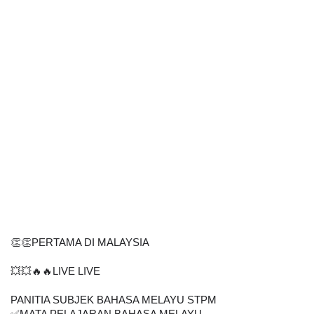
👏👏PERTAMA DI MALAYSIA
💥💥🔥🔥LIVE LIVE
PANITIA SUBJEK BAHASA MELAYU STPM