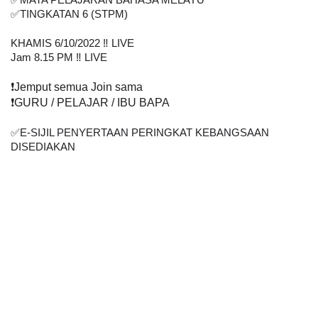
✅
MATA PELAJARAN BAHASA MELAYU
✅
TINGKATAN 6 (STPM)
KHAMIS 6/10/2022 ‼️ LIVE
Jam 8.15 PM ‼️ LIVE
❗
️Jemput semua Join sama
❗
️GURU / PELAJAR / IBU BAPA
✅
E-SIJIL PENYERTAAN PERINGKAT KEBANGSAAN 
DISEDIAKAN    