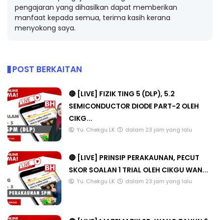
pengajaran yang dihasilkan dapat memberikan
manfaat kepada semua, terima kasih kerana
menyokong saya.
POST BERKAITAN
🔴 [LIVE] FIZIK TING 5 (DLP), 5.2
SEMICONDUCTOR DIODE PART-2 OLEH
CIKG...
Yu. Chekgu LK
dalam 23 jam yang lalu
🔴 [LIVE] PRINSIP PERAKAUNAN, PECUT
SKOR SOALAN 1 TRIAL OLEH CIKGU WAN...
Yu. Chekgu LK
dalam 23 jam yang lalu