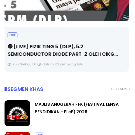
LIVE
🔴 [LIVE] PRINSIP PERAKAUNAN, PECUT SKOR
SOALAN 1 TRIAL OLEH CIKGU WAN...
Yu. Chekgu LK
dalam 23 jam yang lalu
SEGMEN KHAS
LIHAT SEMUA
MAJLIS ANUGERAH FFK (FESTIVAL LENSA
PENDIDIKAN - FLeP) 2026