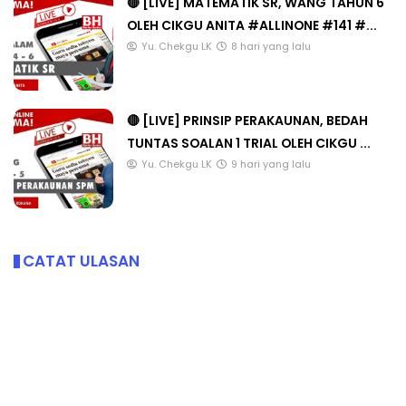
🔴 [LIVE] MATEMATIK SR, WANG TAHUN 6
OLEH CIKGU ANITA #ALLINONE #141 #...
Yu. Chekgu LK
8 hari yang lalu
🔴 [LIVE] PRINSIP PERAKAUNAN, BEDAH
TUNTAS SOALAN 1 TRIAL OLEH CIKGU ...
Yu. Chekgu LK
9 hari yang lalu
CATAT ULASAN