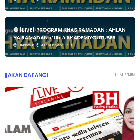
🔴 [LIVE] PROGRAM KHAS RAMADAN : AHLAN
YA RAMADAN #05 #AKADEMIYOUTUBER
Unknown
4 tahun yang lalu
AKAN DATANG!
LIHAT SEMUA