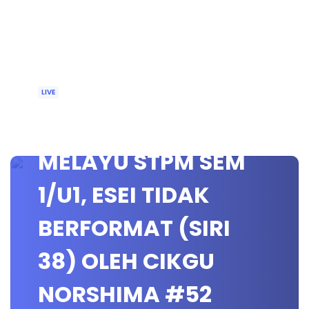
LIVE
🔴[LIVE] BAHASA
MELAYU STPM SEM
1/U1, ESEI TIDAK
BERFORMAT (SIRI
38) OLEH CIKGU
NORSHIMA #52