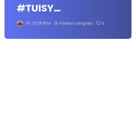
#TUISY…
YU. TICER RITA
4 tahun yang lalu
0