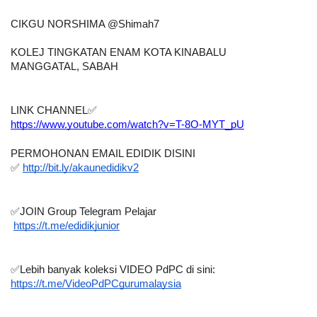
CIKGU NORSHIMA @Shimah7
KOLEJ TINGKATAN ENAM KOTA KINABALU
MANGGATAL, SABAH
LINK CHANNEL
✅
https://www.youtube.com/watch?v=T-8O-MYT_pU
PERMOHONAN EMAIL EDIDIK DISINI
✅
http://bit.ly/akaunedidikv2
✅
JOIN Group Telegram Pelajar 
https://t.me/edidikjunior
✅
Lebih banyak koleksi VIDEO PdPC di sini:
https://t.me/VideoPdPCgurumalaysia