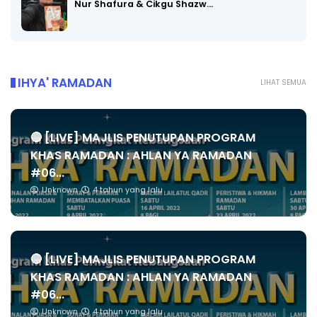
Nur Shafura & Cikgu Shazw…
IHYA' RAMADAN
LIHAT SEMUA
🔴 [LIVE] MAJLIS PENUTUPAN PROGRAM
KHAS RAMADAN : AHLAN YA RAMADAN
#06...
Unknown
4 tahun yang lalu
🔴 [LIVE] MAJLIS PENUTUPAN PROGRAM
KHAS RAMADAN : AHLAN YA RAMADAN
#06...
Unknown
4 tahun yang lalu