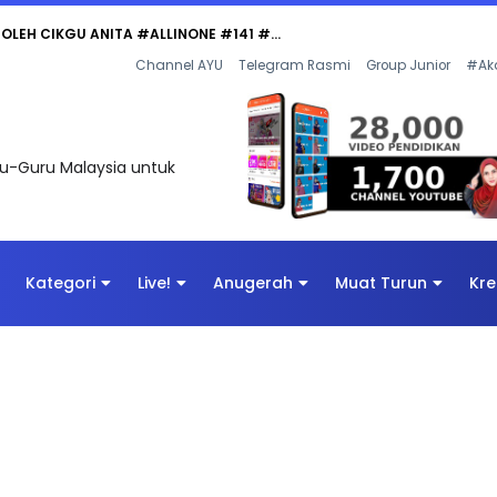
 OLEH CIKGU ANITA #ALLINONE #141 #...
Channel AYU
Telegram Rasmi
Group Junior
#Ak
uru-Guru Malaysia untuk
Kategori
Live!
Anugerah
Muat Turun
Kre