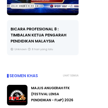
BICARA PROFESIONAL 8 :
BICARA K
TIMBALAN KETUA PENGARAH
MAKANAN 
PENDIDIKAN MALAYSIA
BERKUALITI
Unknown
8 hari yang lalu
Unknown
SEGMEN KHAS
LIHAT SEMUA
MAJLIS ANUGERAH FFK
(FESTIVAL LENSA
PENDIDIKAN - FLeP) 2026