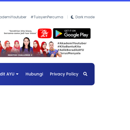
ademiYoutuber
#TuisyenPercuma
Dark mode
dit AYU
Hubungi
Privacy Policy