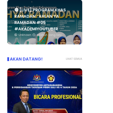
🔴 [LIVE] PROGRAM KHAS
RAMADAN : AHLAN YA
RAMADAN #05
#AKADEMIYOUTUBER
Unknown
4 tahun yang lalu
AKAN DATANG!
LIHAT SEMUA