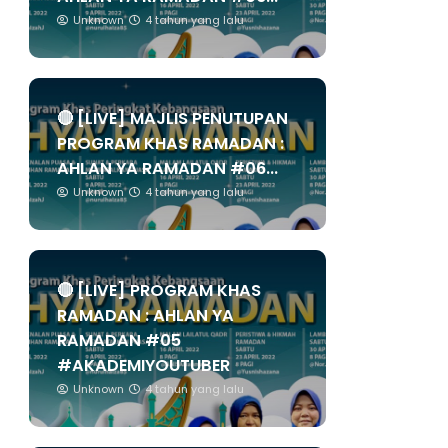
Unknown
4 tahun yang lalu
🔴 [LIVE] MAJLIS PENUTUPAN
PROGRAM KHAS RAMADAN :
AHLAN YA RAMADAN #06...
Unknown
4 tahun yang lalu
🔴 [LIVE] PROGRAM KHAS
RAMADAN : AHLAN YA
RAMADAN #05
#AKADEMIYOUTUBER
Unknown
4 tahun yang lalu