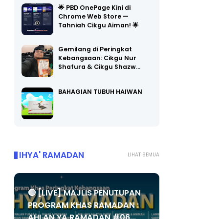
🌟 PBD OnePage Kini di
Chrome Web Store —
Tahniah Cikgu Aiman! 🌟
Gemilang di Peringkat
Kebangsaan: Cikgu Nur
Shafura & Cikgu Shazw…
BAHAGIAN TUBUH HAIWAN
IHYA' RAMADAN
LIHAT SEMUA
🔴 [LIVE] MAJLIS PENUTUPAN
PROGRAM KHAS RAMADAN :
AHLAN YA RAMADAN #06...