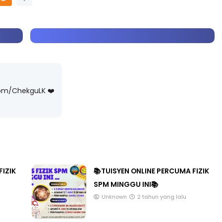
com/ChekguLK ❤️
FIZIK
📚TUISYEN ONLINE PERCUMA FIZIK
SPM MINGGU INI📚
Unknown
2 tahun yang lalu