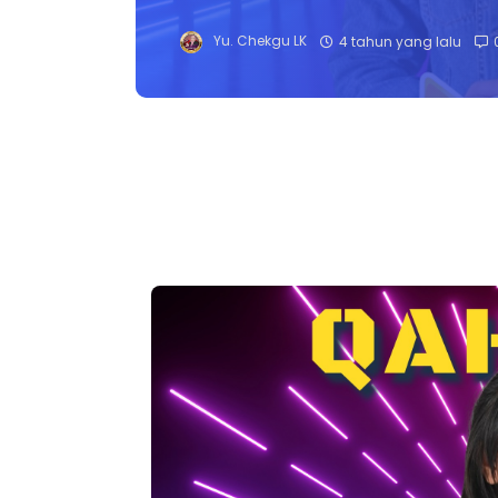
Yu. Chekgu LK
4 tahun yang lalu