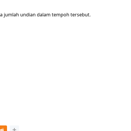
ra jumlah undian dalam tempoh tersebut.
LIVE
ATIK SR, WANG
🔴 [LIVE] FIZIK TING 5 (DLP), 5.2
KGU ANITA
SEMICONDUCTOR DIODE PART-2
...
OLEH CIKG...
ri yang lalu
Yu. Chekgu LK
sehari yang lalu