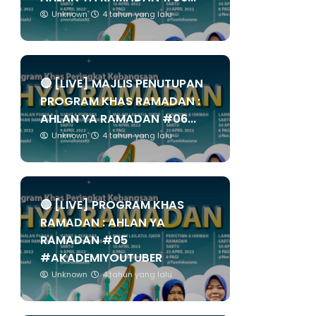
Unknown
4 tahun yang lalu
🔴 [LIVE] MAJLIS PENUTUPAN
PROGRAM KHAS RAMADAN :
AHLAN YA RAMADAN #06...
Unknown
4 tahun yang lalu
🔴 [LIVE] PROGRAM KHAS
RAMADAN : AHLAN YA
RAMADAN #05
#AKADEMIYOUTUBER
Unknown
4 tahun yang lalu