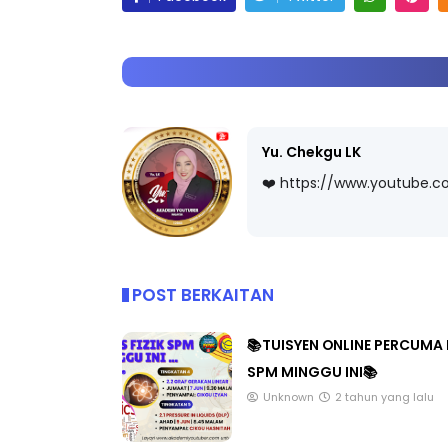
Yu. Chekgu LK
❤️ https://www.youtube.
POST BERKAITAN
📚TUISYEN ONLINE PERCUMA 
SPM MINGGU INI📚
Unknown
2 tahun yang lalu