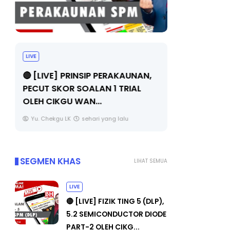
LIVE
TRANSFOR
SIRI 7 : P
🔴 [LIVE] PRINSIP PERAKAUNAN,
PENYELAM
PECUT SKOR SOALAN 1 TRIAL
OLEH CIKGU WAN...
Unknown
Yu. Chekgu LK
sehari yang lalu
SEGMEN KHAS
LIHAT SEMUA
LIVE
🔴 [LIVE] FIZIK TING 5 (DLP),
5.2 SEMICONDUCTOR DIODE
PART-2 OLEH CIKG...