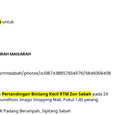
A
 untuk
IRAH MAISARAH 
ikrtmsabah/photos/a.1087438857934576/5846309408
 
Pertandingan Bintang Kecil RTM Zon Sabah
 pada 24 
undfloor, Imago Shopping Mall, Pukul 1.40 petang.
K Padang Berampah, Sipitang Sabah 