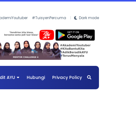
ademiYoutuber
#TuisyenPercuma
Dark mode
dit AYU
Hubungi
Privacy Policy