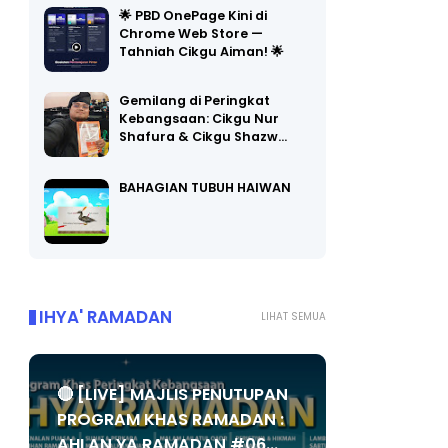
🌟 PBD OnePage Kini di
Chrome Web Store —
Tahniah Cikgu Aiman! 🌟
Gemilang di Peringkat
Kebangsaan: Cikgu Nur
Shafura & Cikgu Shazw…
BAHAGIAN TUBUH HAIWAN
IHYA' RAMADAN
LIHAT SEMUA
🔴 [LIVE] MAJLIS PENUTUPAN
PROGRAM KHAS RAMADAN :
AHLAN YA RAMADAN #06...