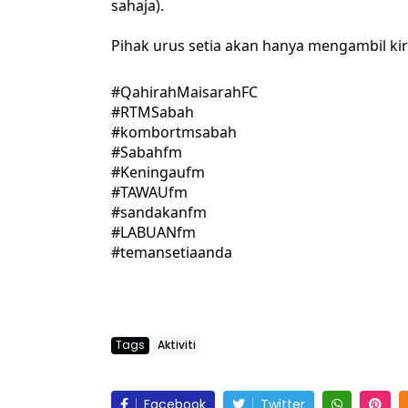
sahaja). 
Pihak urus setia akan hanya mengambil ki
#QahirahMaisarahFC
LIVE
AJLIS ANUGERAH FFK
#RTMSabah
#kombortmsabah
FESTIVAL LENSA PENDIDIKAN -
🔴 [LIVE] MATEM
#Sabahfm
LeP) 2026
TAHUN 6 OLEH CI
#Keningaufm
#ALLINONE #141 #
Unknown
7 hari yang lalu
#TAWAUfm
#sandakanfm
Yu. Chekgu LK
9 ha
#LABUANfm
#temansetiaanda
Tags
Aktiviti
Facebook
Twitter