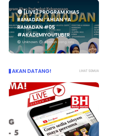
🔴 [LIVE] PROGRAM KHAS
RAMADAN : AHLAN YA
RAMADAN #05
#AKADEMIYOUTUBER
Unknown
4 tahun yang lalu
AKAN DATANG!
LIHAT SEMUA