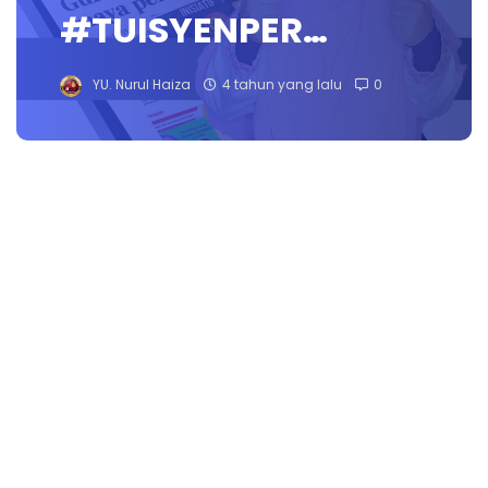
#TUISYENPER…
YU. Nurul Haiza
4 tahun yang lalu
0