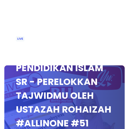
LIVE
🔴 [LIVE]
PENDIDIKAN ISLAM
SR - PERELOKKAN
TAJWIDMU OLEH
USTAZAH ROHAIZAH
#ALLINONE #51