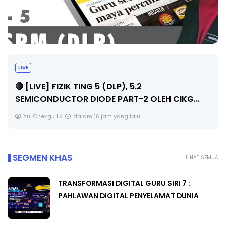
LIVE
🔴 [LIVE] PRINSIP PERAKAUNAN, PECUT SKOR
..
SOALAN 1 TRIAL OLEH CIKGU WAN...
Yu. Chekgu LK
dalam 16 jam yang lalu
SEGMEN KHAS
LIHAT SEMUA
TRANSFORMASI DIGITAL GURU SIRI 7 :
PAHLAWAN DIGITAL PENYELAMAT DUNIA