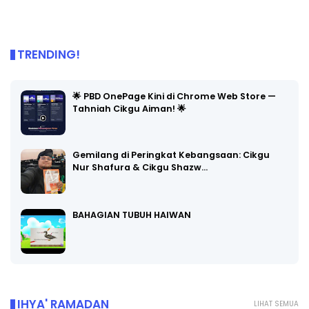
TRENDING!
🌟 PBD OnePage Kini di Chrome Web Store —
Tahniah Cikgu Aiman! 🌟
Gemilang di Peringkat Kebangsaan: Cikgu
Nur Shafura & Cikgu Shazw…
BAHAGIAN TUBUH HAIWAN
IHYA' RAMADAN
LIHAT SEMUA