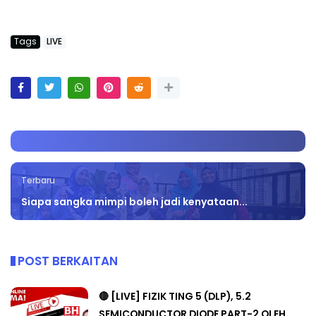
Tags
LIVE
Terbaru
Siapa sangka mimpi boleh jadi kenyataan...
POST BERKAITAN
🔴 [LIVE] FIZIK TING 5 (DLP), 5.2
SEMICONDUCTOR DIODE PART-2 OLEH