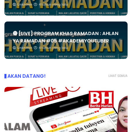
Unknown
4 tahun yang lalu
🔴 [LIVE] PROGRAM KHAS RAMADAN : AHLAN
YA RAMADAN #05 #AKADEMIYOUTUBER
Unknown
4 tahun yang lalu
AKAN DATANG!
LIHAT SEMUA