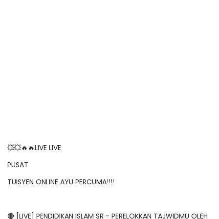
💥💥🔥🔥LIVE LIVE
PUSAT
TUISYEN ONLINE AYU PERCUMA‼️‼️
🔴 [LIVE] PENDIDIKAN ISLAM SR - PERELOKKAN TAJWIDMU OLEH