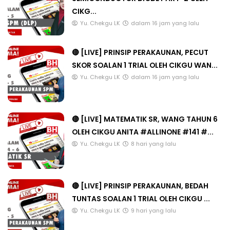
CIKG...
Yu. Chekgu LK
dalam 16 jam yang lalu
🔴 [LIVE] PRINSIP PERAKAUNAN, PECUT
SKOR SOALAN 1 TRIAL OLEH CIKGU WAN...
Yu. Chekgu LK
dalam 16 jam yang lalu
🔴 [LIVE] MATEMATIK SR, WANG TAHUN 6
OLEH CIKGU ANITA #ALLINONE #141 #...
Yu. Chekgu LK
8 hari yang lalu
🔴 [LIVE] PRINSIP PERAKAUNAN, BEDAH
TUNTAS SOALAN 1 TRIAL OLEH CIKGU ...
Yu. Chekgu LK
9 hari yang lalu