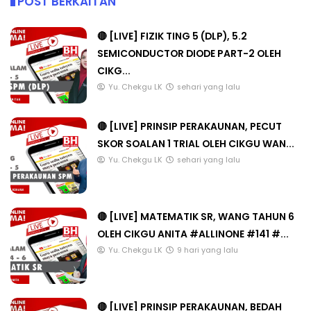
POST BERKAITAN
🔴 [LIVE] FIZIK TING 5 (DLP), 5.2
SEMICONDUCTOR DIODE PART-2 OLEH
CIKG...
Yu. Chekgu LK
sehari yang lalu
🔴 [LIVE] PRINSIP PERAKAUNAN, PECUT
SKOR SOALAN 1 TRIAL OLEH CIKGU WAN...
Yu. Chekgu LK
sehari yang lalu
🔴 [LIVE] MATEMATIK SR, WANG TAHUN 6
OLEH CIKGU ANITA #ALLINONE #141 #...
Yu. Chekgu LK
9 hari yang lalu
🔴 [LIVE] PRINSIP PERAKAUNAN, BEDAH