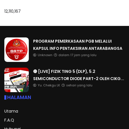
12,110,167
PROGRAM PEMERKASAAN PGB MELALUI
KAPSUL INFO PENTAKSIRAN ANTARABANGSA
Unknown
dalam 17 jam yang lalu
🔴 [LIVE] FIZIK TING 5 (DLP), 5.2
SEMICONDUCTOR DIODE PART-2 OLEH CIKG...
Yu. Chekgu LK
sehari yang lalu
HALAMAN
Utama
F.A.Q
Hubungi