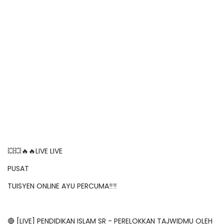
💥💥🔥🔥LIVE LIVE
PUSAT
TUISYEN ONLINE AYU PERCUMA‼️‼️
🔴 [LIVE] PENDIDIKAN ISLAM SR - PERELOKKAN TAJWIDMU OLEH