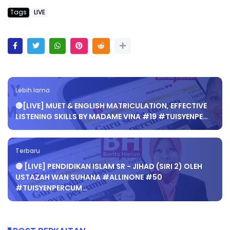
Tags
LIVE
Lebih lama
🔴[LIVE] MUET & ENGLISH MATRICULATION, EFFECTIVE
LISTENING SKILLS BY MADAME VINA #19 #TUISYENPE…
Terbaru
🔴 [LIVE] PENDIDIKAN ISLAM SR - JIHAD (SIRI 2) OLEH
USTAZAH WAN SUHANA #ALLINONE #50
#TUISYENPERCUM…