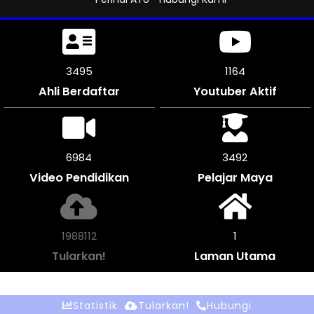
3849
1283
Ahli Berdaftar
Youtuber Aktif
7692
3846
Video Pendidikan
Pelajar Maya
2189656
1
Tularkan!
Laman Utama
Statistik
Tularkan!
Hubungi