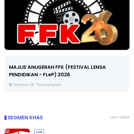
LIVE
🔴 [LIVE] MATEMATIK SR, WANG TAHUN 6 OLEH
CIKGU ANITA #ALLINONE #141 #...
Yu. Chekgu LK
9 hari yang lalu
SEGMEN KHAS
LIHAT SEMUA
LIVE