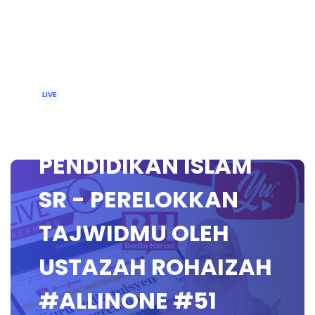
LIVE
🔴 [LIVE]
PENDIDIKAN ISLAM
SR - PERELOKKAN
TAJWIDMU OLEH
USTAZAH ROHAIZAH
#ALLINONE #51