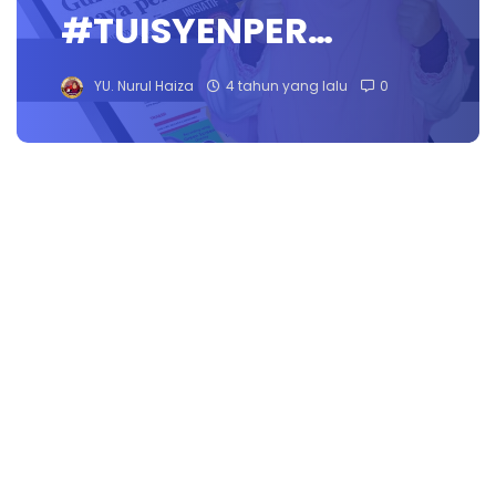
#TUISYENPER…
YU. Nurul Haiza
4 tahun yang lalu
0