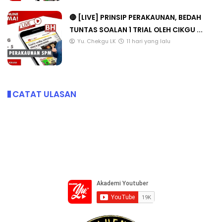
🔴 [LIVE] PRINSIP PERAKAUNAN, BEDAH
TUNTAS SOALAN 1 TRIAL OLEH CIKGU ...
Yu. Chekgu LK
11 hari yang lalu
CATAT ULASAN