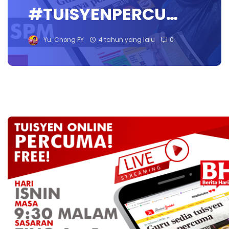
#TUISYENPERCU…
Yu. Chong PY
4 tahun yang lalu
0