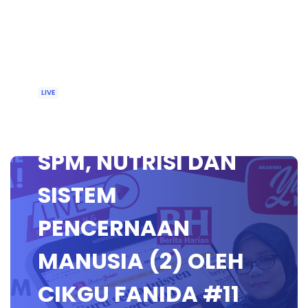
LIVE
🔴[LIVE] BIOLOGI
SPM, NUTRISI DAN
SISTEM
PENCERNAAN
MANUSIA (2) OLEH
CIKGU FANIDA #11