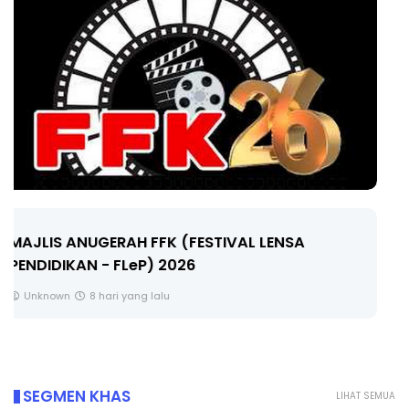
LIVE
🔴 [LIVE] MATEMATIK SR, WANG TAHUN 6 OLEH
CIKGU ANITA #ALLINONE #141 #...
Yu. Chekgu LK
10 hari yang lalu
SEGMEN KHAS
LIHAT SEMUA