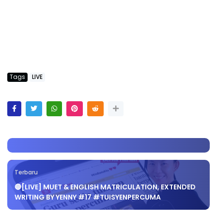
Tags
LIVE
Terbaru
🔴[LIVE] MUET & ENGLISH MATRICULATION, EXTENDED
WRITING BY YENNY #17 #TUISYENPERCUMA