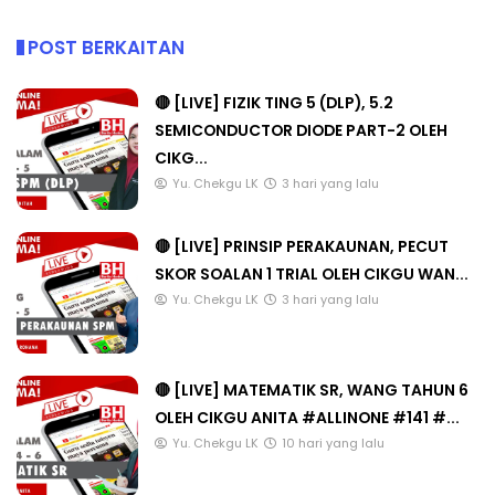
POST BERKAITAN
🔴 [LIVE] FIZIK TING 5 (DLP), 5.2
SEMICONDUCTOR DIODE PART-2 OLEH
CIKG...
Yu. Chekgu LK
3 hari yang lalu
🔴 [LIVE] PRINSIP PERAKAUNAN, PECUT
SKOR SOALAN 1 TRIAL OLEH CIKGU WAN...
Yu. Chekgu LK
3 hari yang lalu
🔴 [LIVE] MATEMATIK SR, WANG TAHUN 6
OLEH CIKGU ANITA #ALLINONE #141 #...
Yu. Chekgu LK
10 hari yang lalu