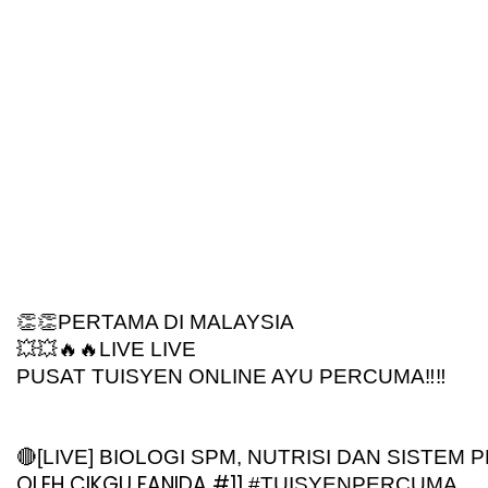
👏👏PERTAMA DI MALAYSIA
💥💥🔥🔥LIVE LIVE
PUSAT TUISYEN ONLINE AYU PERCUMA‼️‼️
🔴[LIVE] BIOLOGI SPM, NUTRISI DAN SISTEM
OLEH CIKGU FANIDA #11 
#TUISYENPERCUMA