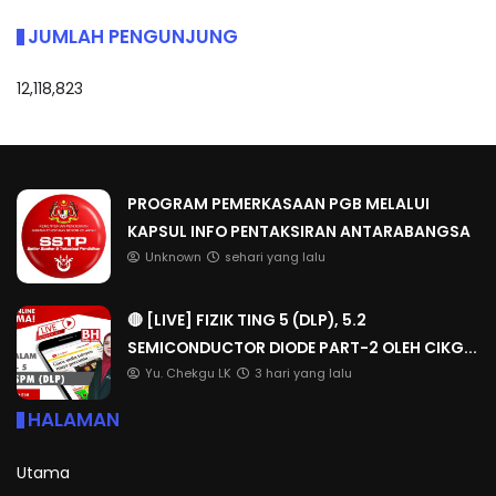
JUMLAH PENGUNJUNG
12,118,823
PROGRAM PEMERKASAAN PGB MELALUI
KAPSUL INFO PENTAKSIRAN ANTARABANGSA
Unknown
sehari yang lalu
🔴 [LIVE] FIZIK TING 5 (DLP), 5.2
SEMICONDUCTOR DIODE PART-2 OLEH CIKG...
Yu. Chekgu LK
3 hari yang lalu
HALAMAN
Utama