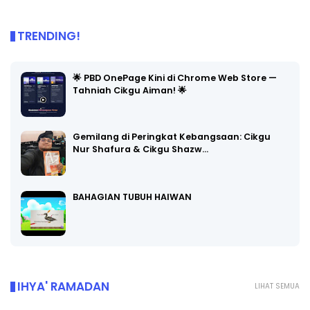
TRENDING!
🌟 PBD OnePage Kini di Chrome Web Store —
Tahniah Cikgu Aiman! 🌟
Gemilang di Peringkat Kebangsaan: Cikgu
Nur Shafura & Cikgu Shazw…
BAHAGIAN TUBUH HAIWAN
IHYA' RAMADAN
LIHAT SEMUA