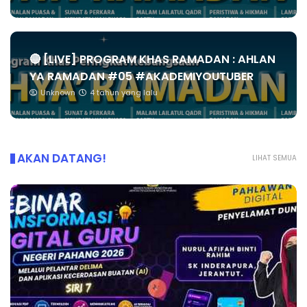
🔴 [LIVE] PROGRAM KHAS RAMADAN : AHLAN
YA RAMADAN #05 #AKADEMIYOUTUBER
Unknown
4 tahun yang lalu
AKAN DATANG!
LIHAT SEMUA