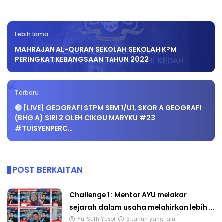
Lebih lama
MAHRAJAN AL-QURAN SEKOLAH SEKOLAH KPM
PERINGKAT KEBANGSAAN TAHUN 2022
Terbaru
🔴 [LIVE] GEOGRAFI STPM SEM 1/U1, SKOR A GEOGRAFI
(BHG A) SIRI 2 OLEH CIKGU MARYKU #23
#TUISYENPERC…
POST BERKAITAN
Challenge 1 : Mentor AYU melakar
sejarah dalam usaha melahirkan lebih ...
Yu. Suffi Yusof
2 tahun yang lalu