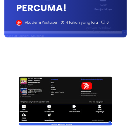
PERCUMA!
Akademi Youtuber
4 tahun yang lalu
0