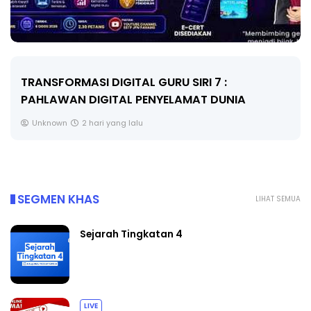
MAJLIS ANUGERAH FFK (FESTIVAL LENSA
PENDIDIKAN - FLeP) 2026
Unknown
3 hari yang lalu
SEGMEN KHAS
LIHAT SEMUA
Sejarah Tingkatan 4
LIVE