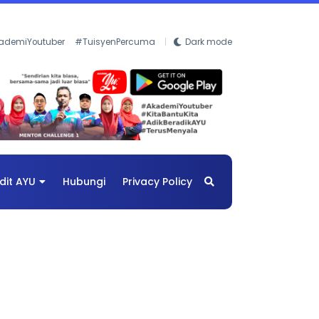
ademiYoutuber
#TuisyenPercuma
Dark mode
dit AYU
Hubungi
Privacy Policy