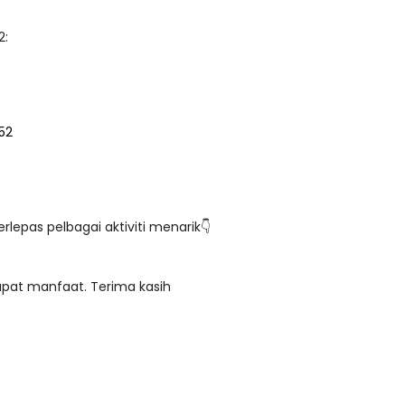
hannel guru-guru NES2:
52
rlepas pelbagai aktiviti menarik👇
apat manfaat. Terima kasih