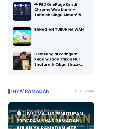
Chrome Web Store —
Tahniah Cikgu Aiman! 🌟
BAHAGIAN TUBUH HAIWAN
Gemilang di Peringkat
Kebangsaan: Cikgu Nur
Shafura & Cikgu Shazw…
IHYA' RAMADAN
LIHAT SEMUA
🔴 [LIVE] MAJLIS PENUTUPAN
PROGRAM KHAS RAMADAN :
AHLAN YA RAMADAN #06...