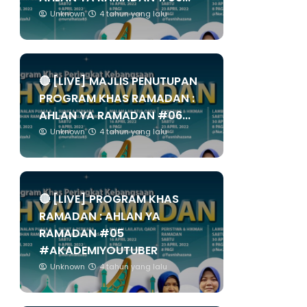
Unknown
4 tahun yang lalu
🔴 [LIVE] MAJLIS PENUTUPAN
PROGRAM KHAS RAMADAN :
AHLAN YA RAMADAN #06...
Unknown
4 tahun yang lalu
🔴 [LIVE] PROGRAM KHAS
RAMADAN : AHLAN YA
RAMADAN #05
#AKADEMIYOUTUBER
Unknown
4 tahun yang lalu