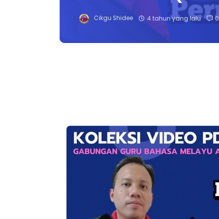
Cikgu Shidee
4 tahun yang lalu
0