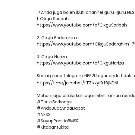
📌Anda juga boleh ikuti c
1. Cikgu Saripah:
https://www.youtube.com/c/CikguSaripah
2. Cikgu Eedarahim :
https://www.youtube.com/CikguEedarahim_7
3. Cikgu Nariza:
https://www.youtube.com/c/CikguNariza
Sertai group telegram NES2U agar anda tidak te
https://t.me/joinchat/LT21kzyfXfBjNDNl
Mohon juga ditularkan agar lebih ramai mend
#TerusBerkongsi
#AndaBuatAndaDapat
#NES2
#SayapPanitiaBMSR
#Kitabantukita