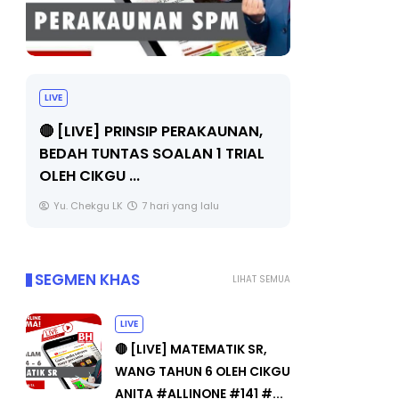
LIVE
BICARA PR
TIMBALAN
🔴 [LIVE] PRINSIP PERAKAUNAN,
PENDIDIKA
BEDAH TUNTAS SOALAN 1 TRIAL
OLEH CIKGU ...
Unknown
Yu. Chekgu LK
7 hari yang lalu
SEGMEN KHAS
LIHAT SEMUA
LIVE
🔴 [LIVE] MATEMATIK SR,
WANG TAHUN 6 OLEH CIKGU
ANITA #ALLINONE #141 #...