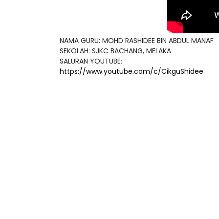
NAMA GURU: MOHD RASHIDEE BIN ABDUL MANAF
SEKOLAH: SJKC BACHANG, MELAKA
ICARA KORPORAT 3 : PROGRAM
KEYNOTE SPEAKER 
SALURAN YOUTUBE:
AKANAN SELAMAT DAN
TRANSFORMING 
https://www.youtube.com/c/CikguShidee
ERKUALITI (AMALAN PER...
EDUCATION IN IN
THROUG...
Unknown
9 hari yang lalu
Unknown
9 hari ya