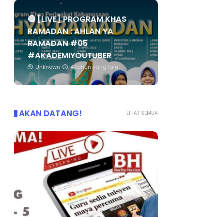
🔴 [LIVE] PROGRAM KHAS
RAMADAN : AHLAN YA
RAMADAN #05
#AKADEMIYOUTUBER
Unknown
4 tahun yang lalu
AKAN DATANG!
LIHAT SEMUA