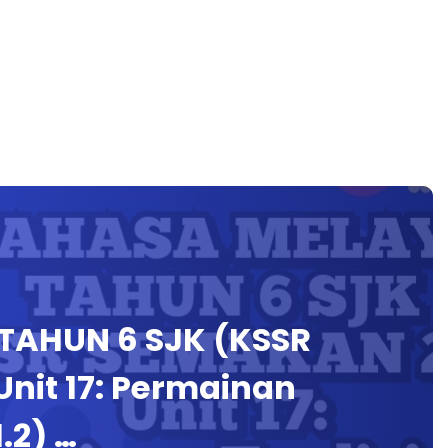
TAHUN 6 SJK (KSSR
Unit 17: Permainan
1.2) …