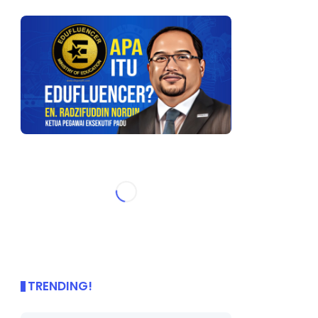
TRENDING!
🌟 PBD OnePage Kini di