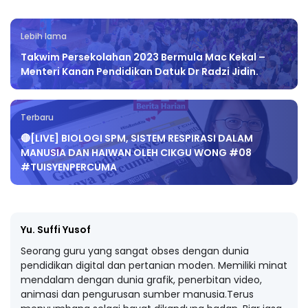
Lebih lama
Takwim Persekolahan 2023 Bermula Mac Kekal –
Menteri Kanan Pendidikan Datuk Dr Radzi Jidin.
Terbaru
🔴[LIVE] BIOLOGI SPM, SISTEM RESPIRASI DALAM
MANUSIA DAN HAIWAN OLEH CIKGU WONG #08
#TUISYENPERCUMA
Yu. Suffi Yusof
Seorang guru yang sangat obses dengan dunia
pendidikan digital dan pertanian moden. Memiliki minat
mendalam dengan dunia grafik, penerbitan video,
animasi dan pengurusan sumber manusia.Terus
menyumbang selagi hayat dikandung badan. Biar jasa