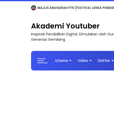
LIVE
🔴 [LIVE] MATEMATIK SR, WANG TAHUN 6
Akademi Youtuber
Inspirasi Pendidikan Digital, Dimulakan oleh G
Generasi Gemilang
Utama
Video
Daftar