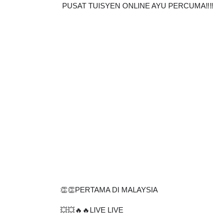
PUSAT TUISYEN ONLINE AYU PERCUMA‼️‼️
👏👏PERTAMA DI MALAYSIA
💥💥🔥🔥LIVE LIVE