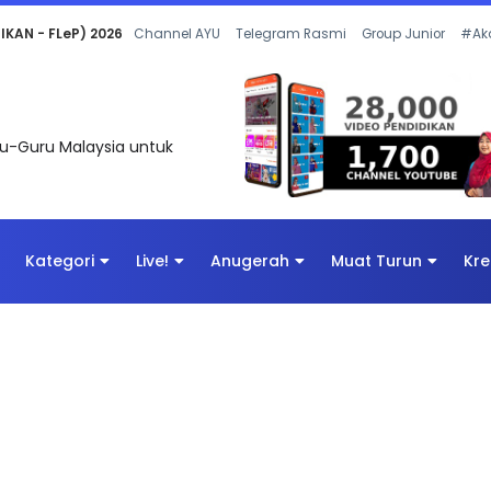
 OLEH CIKGU ANITA #ALLINONE #141 #...
Channel AYU
Telegram Rasmi
Group Junior
#Ak
uru-Guru Malaysia untuk
Kategori
Live!
Anugerah
Muat Turun
Kre