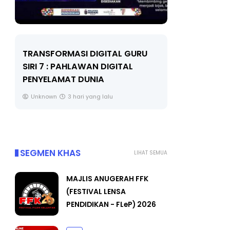
 GURU
MAJLIS ANUGERAH FFK
TAL
(FESTIVAL LENSA PENDIDIKAN -

FLeP) 2026
T
#
Unknown
4 hari yang lalu
SEGMEN KHAS
LIHAT SEMUA
MAJLIS ANUGERAH FFK
(FESTIVAL LENSA
PENDIDIKAN - FLeP) 2026