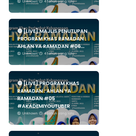
Unknown
4 tahun yang lalu
🔴 [LIVE] MAJLIS PENUTUPAN
PROGRAM KHAS RAMADAN :
AHLAN YA RAMADAN #06...
Unknown
4 tahun yang lalu
🔴 [LIVE] PROGRAM KHAS
RAMADAN : AHLAN YA
RAMADAN #05
#AKADEMIYOUTUBER
Unknown
4 tahun yang lalu