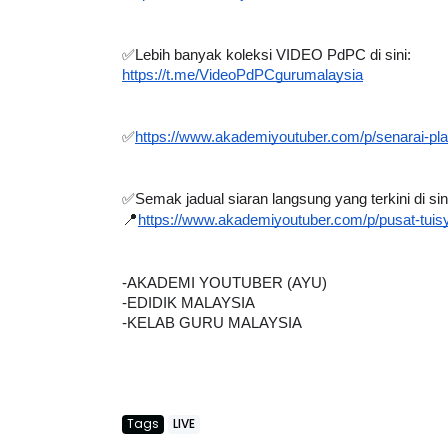
https://t.me/edidikjunior
✅
Lebih banyak koleksi VIDEO PdPC di sini:
https://t.me/VideoPdPCgurumalaysia
✅
https://www.akademiyoutuber.com/p/senarai-pla
✅
Semak jadual siaran langsung yang terkini di sin
📍
https://www.akademiyoutuber.com/p/pusat-tuis
-AKADEMI YOUTUBER (AYU)
-EDIDIK MALAYSIA
-KELAB GURU MALAYSIA
Tags
LIVE