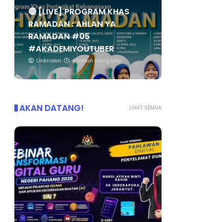
🔴 [LIVE] PROGRAM KHAS
RAMADAN : AHLAN YA
RAMADAN #05
#AKADEMIYOUTUBER
Unknown
4 tahun yang lalu
AKAN DATANG!
LIHAT SEMUA