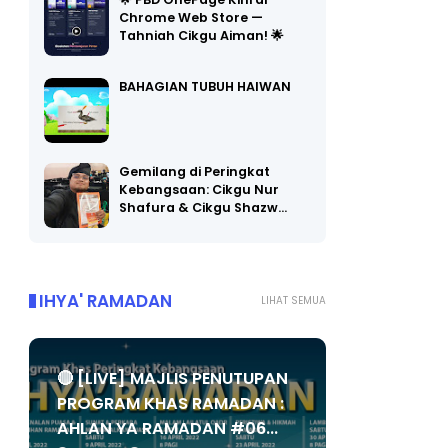
🌟 PBD OnePage Kini di
Chrome Web Store —
Tahniah Cikgu Aiman! 🌟
BAHAGIAN TUBUH HAIWAN
Gemilang di Peringkat
Kebangsaan: Cikgu Nur
Shafura & Cikgu Shazw…
IHYA' RAMADAN
LIHAT SEMUA
🔴 [LIVE] MAJLIS PENUTUPAN
PROGRAM KHAS RAMADAN :
AHLAN YA RAMADAN #06...