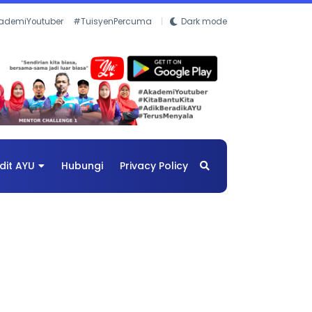
ademiYoutuber
#TuisyenPercuma
Dark mode
dit AYU
Hubungi
Privacy Policy