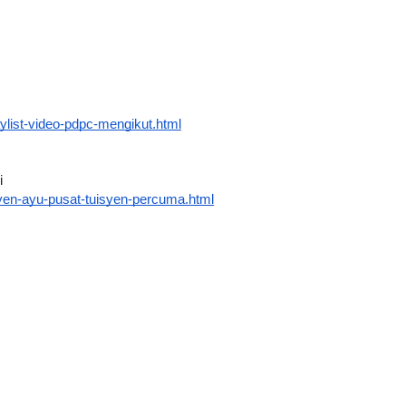
ylist-video-pdpc-mengikut.html
i
yen-ayu-pusat-tuisyen-percuma.html