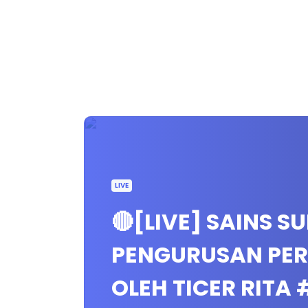
LIVE
🔴[LIVE] SAINS S
PENGURUSAN PE
OLEH TICER RIT