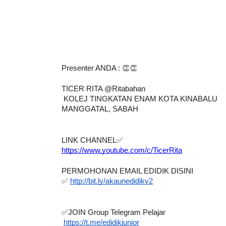
LIVE
Sejarah Tingkatan 4
G
🔴 [LIV
Presenter ANDA : 👏👏
Unknown
6 hari yang lalu
BEDAH 
TICER RITA @Ritabahan
OLEH CIK
 KOLEJ TINGKATAN ENAM KOTA KINABALU
Yu. Chek
MANGGATAL, SABAH
LINK CHANNEL
✅
https://www.youtube.com/c/TicerRita
PERMOHONAN EMAIL EDIDIK DISINI
✅
http://bit.ly/akaunedidikv2
✅
JOIN Group Telegram Pelajar 