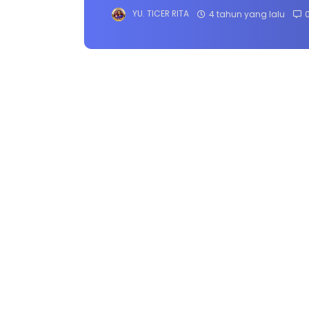
YU. TICER RITA
4 tahun yang lalu